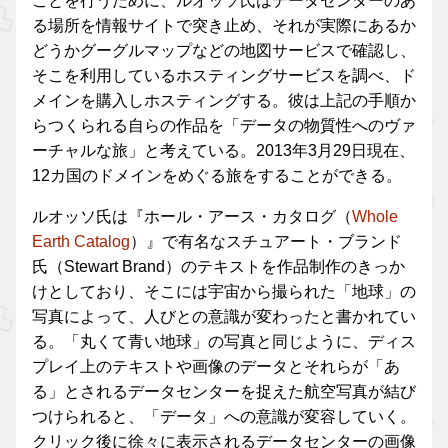
ことを行うために、ルオッソ氏はデータセンターのあ
る場所を情報サイトで突き止め、それが実際にあるか
どうかグーグルマップなどの地図サービスで確認し、
そこを利用しているホスティングサービスを調べ、ド
メインを購入しホスティングする。彼は上記の手順か
らつくられる自らの作品を「データの物質性へのヴァ
ーチャルな旅」と考えている。2013年3月29日現在、
12カ国のドメインをめぐる旅をすることができる。
ルオッソ氏は『ホール・アース・カタログ（
Whole
Earth Catalog
）』で有名なスチュアート・ブランド
氏（Stewart Brand）のテキストを作品制作のきっか
けとしており、そこには宇宙から撮られた「地球」の
写真によって、人びとの意識が変わったと書かれてい
る。「丸くて青い地球」の写真と同じように、ディス
プレイ上のテキストや画像のデータとそれらが「あ
る」とされるデータセンターを捉えた航空写真が結び
つけられると、「データ」への意識が変容していく。
クリック後に徐々に表示されるデータセンターの画像