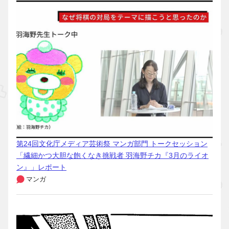
第24回文化庁メディア芸術祭 マンガ部門 トークセッション
「繊細かつ大胆な飽くなき挑戦者 羽海野チカ『3月のライオ
ン』」レポート
マンガ