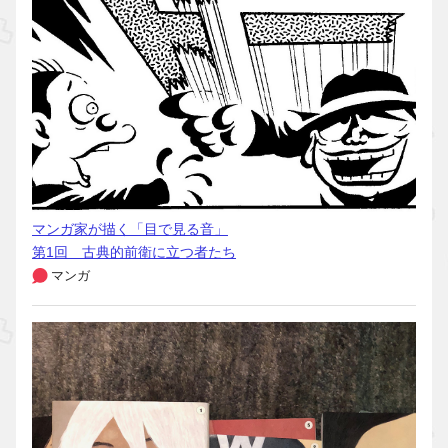
マンガ家が描く「目で見る音」
第1回 古典的前衛に立つ者たち
マンガ