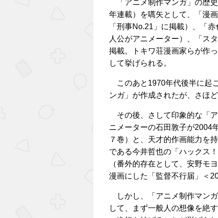
「アニメ制作マンガ」の歴史は
年連載）を嚆矢として、「漫画
「刑事No.21」に掲載）、「赤
人公がアニメーター）、「スタジ
掲載。トキワ荘漫画家らが作っ
して挙げられる。
このあと1970年代後半に起
ンガ」が作成されたが、さほど
その後、さして印象的な「ア
ニメーターの石田敦子が200
７巻）と、天才的作画能力を持
である今井哲也の「ハックス！」
（番外的存在として、安野モヨ
漫画にした「監督不行届」＜20
しかし、「アニメ制作マンガ
して、まず一般人の想像を絶す