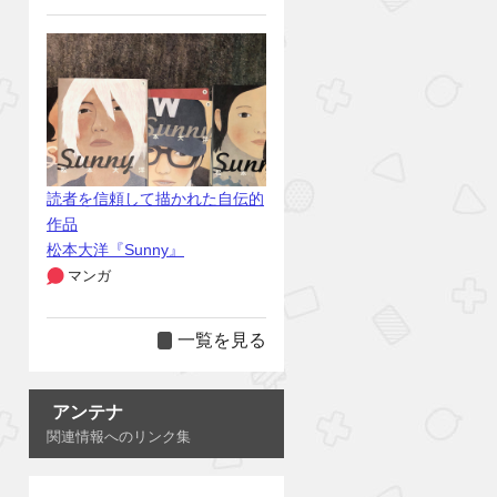
読者を信頼して描かれた自伝的
作品
松本大洋『Sunny』
マンガ
一覧を見る
アンテナ
関連情報へのリンク集