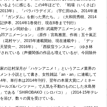
いるように感じる。この4年ほどで、「戦場（いくさば）
013年）、「パラパラデイズ」（宇仁田ゆみ、2014年連
「『ガンダム』を創った男たち。」（大和田秀樹、2014
伊孝、2014年1巻発行、現在8巻まで刊行）
ニメーション同好会-」（原作: 武蔵野アニメーション、作
「凸凹アニメーション」（原作：宮島雅憲、作画；五十嵐正
」（花村ヤソ、2015年連載開始、現在連載中）、「デッ
天望良一、2016年）、「西荻窪ランスルー」（ゆき林
刊行されている（声優関係の作品も増えているが、今回除外
家の辻村深月が「ハケンアニメ！」というアニメ業界の
メント小説として書き、女性雑誌「an・an」に連載して
-14年、単行本は2014年刊行、翌年の本屋大賞にノミネー
ガールズ&パンツァー」で人気を不動のものにした水島努
ある「SHIROBAKO（シロバコ）」（2014-15年テレ
を浴び、数々の賞を受けている。