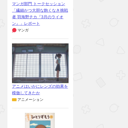
マンガ部門 トークセッション
「繊細かつ大胆な飽くなき挑戦
者 羽海野チカ『3月のライオ
ン』」レポート
マンガ
アニメはいかにレンズの効果を
模倣してきたか
アニメーション