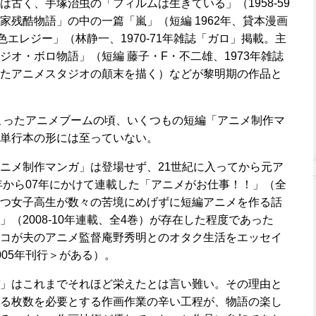
古く、手塚治虫の「フィルムは生きている」（1958-59
家残酷物語」の中の一篇「嵐」（短編 1962年、貸本漫画
色エレジー」（林静一、1970-71年雑誌「ガロ」掲載。主
オ・ボロ物語」（短編 藤子・F・不二雄、1973年雑誌
たアニメスタジオの顛末を描く）などが黎明期の作品と
こったアニメブームの頃、いくつもの短編「アニメ制作マ
単行本の形には至っていない。
ニメ制作マンガ」は登場せず、21世紀に入ってから元ア
4年から07年にかけて連載した「アニメがお仕事！！」（全
つ女子高生が数々の苦境にめげずに短編アニメを作る話
（2008-10年連載、全4巻）が存在した程度であった
コが夫のアニメ監督庵野秀明とのオタク生活をエッセイ
05年刊行＞がある）。
」はこれまでそれほど栄えたとは言い難い。その理由と
る枚数を必要とする作画作業の辛い工程が、物語の楽し