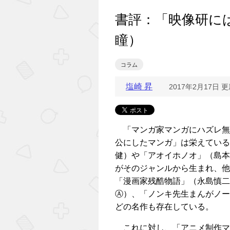
書評：「映像研に
瞳）
コラム
塩崎 昇
2017年2月17日 
「マンガ家マンガにハズレ無
公にしたマンガ」は栄えている
健）や「アオイホノオ」（島本
がそのジャンルから生まれ、他
「漫画家残酷物語」（永島慎二
Ⓐ）、「ノンキ先生まんがノー
どの名作も存在している。
これに対し、「アニメ制作マ