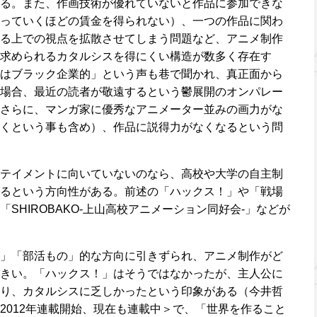
る。また、作画技術が優れていないと作品に参加できな
っていくほどの賃金を得られない）、一つの作品に関わ
る上での視点を拡散させてしまう問題など、アニメ制作
求められるカタルシスを得にくい構造が数多く存在す
はブラック企業的」という声も巷で聞かれ、真正面から
場合、最近の読者が敬遠するという鬱展開のオンパレー
さらに、マンガ家に優秀なアニメーター並みの画力がな
くという事も含め）、作品に説得力がなくなるという問
テイメントに向いていないのなら、高校や大学の自主制
るという方向性がある。前述の「ハックス！」や「戦場
SHIROBAKO-上山高校アニメーション同好会-」などが
」「部活もの」的な方向に引きずられ、アニメ制作がど
きい。「ハックス！」はそうではなかったが、主人公に
り、カタルシスに乏しかったという印象がある（今井哲
2012年連載開始、現在も連載中＞で、「世界を作ること