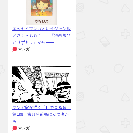
エッセイマンガというジャンル
とさくらももこ――『漫画版ひ
とりずもう』から――
マンガ
マンガ家が描く「目で見る音」
第1回 古典的前衛に立つ者た
ち
マンガ