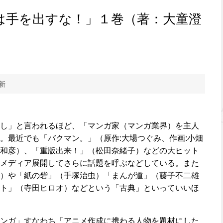
は手を出すな！」１巻（著：大童澄
更新
し」と言われるほど、「マンガ家（マンガ業界）を主人
。最近でも「バクマン。」（原作:大場つぐみ、作画:小畑
和彦）、「重版出来！」（松田奈緒子）などの大ヒット
メディア展開してさらに話題を呼ぶなどしている。また
）や「紙の砦」（手塚治虫）「まんが道」（藤子不二雄
ト」（寺田ヒロオ）などという「古典」といっていいほ
ンガ」すなわち「アニメ作成に携わる人物を題材にした