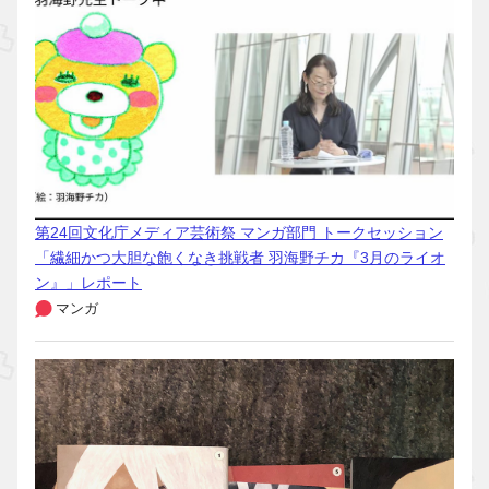
第24回文化庁メディア芸術祭 マンガ部門 トークセッション
「繊細かつ大胆な飽くなき挑戦者 羽海野チカ『3月のライオ
ン』」レポート
マンガ