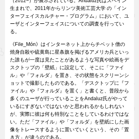
（2012−）が展示されている。Andaluz氏はスペイン
生まれで、2011年からリンツ美術工芸大学 の「イン
ターフェイスカルチャー・プログラム」において、ユ
ーザとインターフェイスについての調査を行ってい
る。
《File_Món》はインターネット上からチベット僧の
焼身自殺や硫黄島に星条旗を掲げるアメリカ兵といっ
た誰もが一度は見たことがあるような写真や絵画をデ
スクトップの「壁紙」に設定して、そこに「ファイ
ル」や「フォルダ」を置き、その状態をスクリーンシ
ョットで撮影したものである。「デスクトップに『フ
ァイル』や『フォルダ』を置く」と書くと、普段から
多くのユーザが行っていることをAndaluz氏がやって
いるにすぎないではないかと思われるかもしれない
が、実際に彼は何も特別なことをしているわけではな
い。ただ「ファイル」や「フォルダ」を壁紙にした画
像をトレースするように置いていくという、その「置
き方」が違うのである。