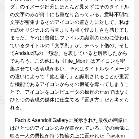
ダ」のイメージ部分はほとんど見えずにそのタイトル
の文字のみが何十にも重なり合っている。意味不明な
文字が密集するそのアイコンの置き方に対して、私は
元のオリジナルの写真よりも強く悍ましさを感じてし
まった。それは普段はファイルの識別のために使われ
ているタイトルの「文字列」が、チベット僧の、そし
てAndaluz氏の「怨念」を表していると解釈したから
であろう。この他にも《File_Món》はアイコンを密
集させている表現が多い。それはタイトルやイメージ
の違いによって「他と違う」と識別されることが重要
な機能であるアイコンからその機能を奪ってしまうこ
とで、アイコンをコンピュータの操作のためではなく
ひとつの表現の媒体に仕立てる「置き方」だと考えら
れる。
Fach & Asendolf Galleryに展示された最後の画像に
はひとつのアイコンのみが置かれている。その画像に
映る一人の男性が持つ指輪の上に置かれた「system