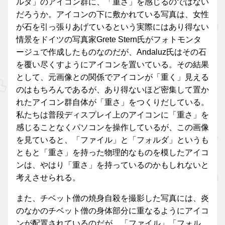
ルダ」のアイコン群に、「重さ」を感じるのではない
だろうか。アイコンの下に敷かれている写真は、女性
が石を引っ張りあげているという実際にはあり得ない
情景をドイツの写真家Grete Stern氏がフォトモンタ
ージュで作成したものなのだが、Andaluz氏はその石
を覆い尽くすようにアイコンを置いている。その結果
として、元画像との関係でアイコンが「重く」見える
のはもちろんであるが、あり得ないほど密集して置か
れたアイコン群自体が「重さ」をつくりだしている。
私たちは普段ディスプレイ上のアイコンに「重さ」を
感じることなくパソコンを操作しているが、この画像
を見ていると、「ファイル」と「フォルダ」というも
ともと「重さ」を持った物理的なものを模したアイコ
ンは、やはり「重さ」を持っているのかもしれないと
考えさせられる。
また、チベット僧の焼身自殺を撮影した写真には、炎
のなかのチベット僧の身体部分に重なるようにアイコ
ンが配置されているのだが、「ファイル」「フォル