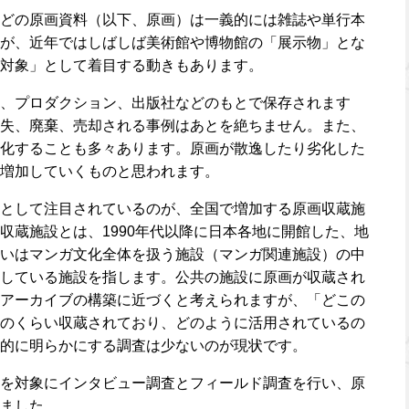
どの原画資料（以下、原画）は一義的には雑誌や単行本
が、近年ではしばしば美術館や博物館の「展示物」とな
対象」として着目する動きもあります。
、プロダクション、出版社などのもとで保存されます
失、廃棄、売却される事例はあとを絶ちません。また、
化することも多々あります。原画が散逸したり劣化した
増加していくものと思われます。
として注目されているのが、全国で増加する原画収蔵施
収蔵施設とは、1990年代以降に日本各地に開館した、地
いはマンガ文化全体を扱う施設（マンガ関連施設）の中
している施設を指します。公共の施設に原画が収蔵され
アーカイブの構築に近づくと考えられますが、「どこの
のくらい収蔵されており、どのように活用されているの
的に明らかにする調査は少ないのが現状です。
を対象にインタビュー調査とフィールド調査を行い、原
ました。