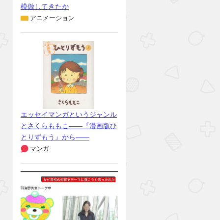
模倣してきたか
アニメーション
エッセイマンガというジャンル
とさくらももこ――『漫画版ひ
とりずもう』から――
マンガ