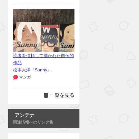
読者を信頼して描かれた自伝的
作品
松本大洋『Sunny』
マンガ
一覧を見る
アンテナ
関連情報へのリンク集