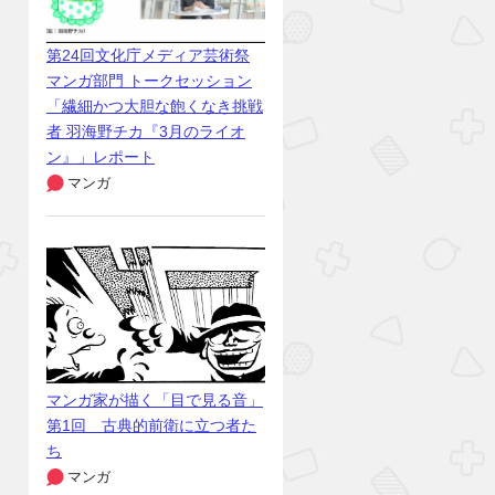
第24回文化庁メディア芸術祭
マンガ部門 トークセッション
「繊細かつ大胆な飽くなき挑戦
者 羽海野チカ『3月のライオ
ン』」レポート
マンガ
マンガ家が描く「目で見る音」
第1回 古典的前衛に立つ者た
ち
マンガ