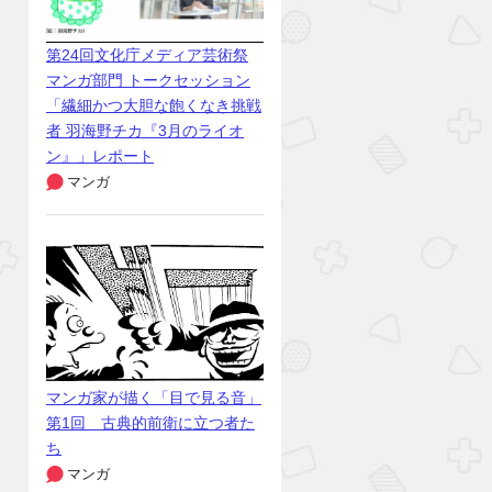
第24回文化庁メディア芸術祭
マンガ部門 トークセッション
「繊細かつ大胆な飽くなき挑戦
者 羽海野チカ『3月のライオ
ン』」レポート
マンガ
マンガ家が描く「目で見る音」
第1回 古典的前衛に立つ者た
ち
マンガ