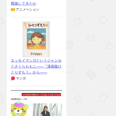
模倣してきたか
アニメーション
エッセイマンガというジャンル
とさくらももこ――『漫画版ひ
とりずもう』から――
マンガ