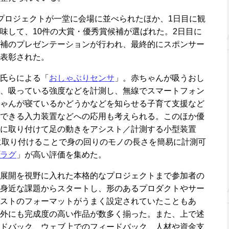
プロジェクトが一堂に会場に並べられたほか、1日目に観
味して、10件の大賞・優秀賞候補が選ばれた。2日目に
補のプレゼンテーションが行われ、最終的にスポンサー
表彰された。
氏らによる「
おしゃぶりセンサ
」。赤ちゃんが吸うおし
、吸っている強度などを計測し、無線でスマートフォン
ゃんが寝ているかどうかなどを知らせる子育て支援など
できる入力装置などへの応用も考えられる。このほか優
に取り付けて足の動きをアシスト／計測する小型装置
に取り付けることで身の回りのモノの長さを簡易に計測可
ラグ
」が高い評価を集めた。
展開を視野に入れた本格的なプロジェクトまで参加者の
身近な課題からスタートし、形のあるプロダクトやサー
ストのフォーマットがうまく設定されていたこともあ
外にも完成度の高い作品が数多く揃った。また、上で述
ドバック、ウェブ上でのフィードバック、人材や資金支