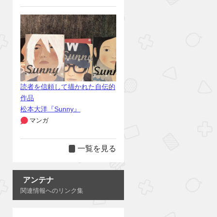
読者を信頼して描かれた自伝的
作品
松本大洋『Sunny』
マンガ
一覧を見る
アンテナ
関連情報へのリンク集