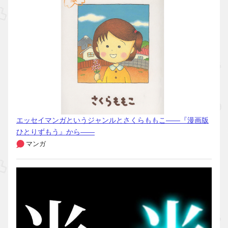
エッセイマンガというジャンルとさくらももこ――『漫画版
ひとりずもう』から――
マンガ