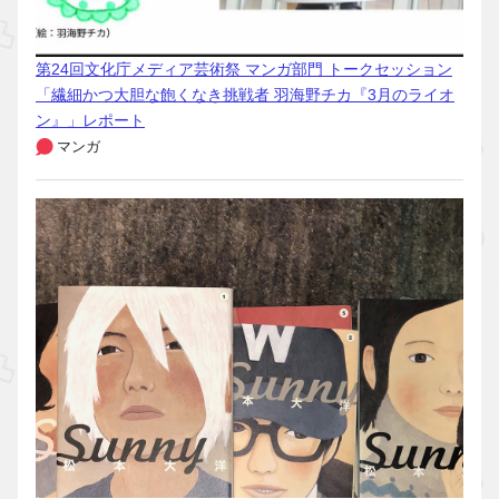
第24回文化庁メディア芸術祭 マンガ部門 トークセッション
「繊細かつ大胆な飽くなき挑戦者 羽海野チカ『3月のライオ
ン』」レポート
マンガ