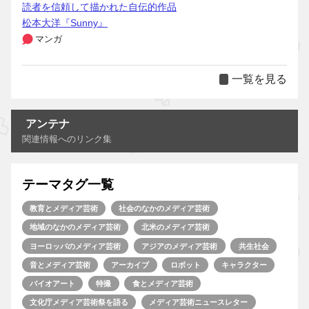
読者を信頼して描かれた自伝的作品
松本大洋『Sunny』
マンガ
一覧を見る
アンテナ
関連情報へのリンク集
テーマタグ一覧
教育とメディア芸術
社会のなかのメディア芸術
地域のなかのメディア芸術
北米のメディア芸術
ヨーロッパのメディア芸術
アジアのメディア芸術
共生社会
音とメディア芸術
アーカイブ
ロボット
キャラクター
バイオアート
特撮
食とメディア芸術
文化庁メディア芸術祭を語る
メディア芸術ニュースレター