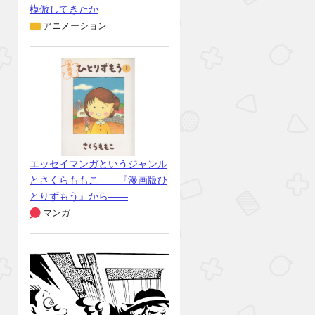
模倣してきたか
アニメーション
エッセイマンガというジャンル
とさくらももこ――『漫画版ひ
とりずもう』から――
マンガ