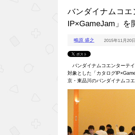
バンダイナムコエ
IP×GameJam」
鴫原 盛之
2015年11月20
バンダイナムコエンターテイ
対象とした「カタログIP×Gam
京・東品川のバンダイナムコエ