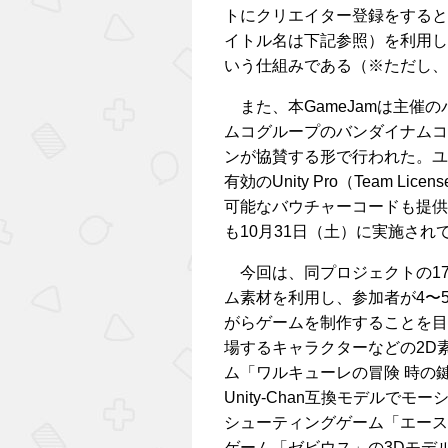
トにクリエイター登録をすると
イトル名は下記参照）を利用し
いう仕組みである（※ただし、
また、本GameJamは主催
ムコグループのバンダイナムコ
ンが協賛する形で行われた。ユ
有効のUnity Pro（Team 
可能なバウチャーコードも提供
も10月31日（土）に実施され
今回は、同プロジェクトの1
ム素材を利用し、参加者が4〜
がらゲームを制作することを目
場するキャラクターなどの2D
ム「ワルキューレの冒険 時の
Unity-Chan互換モデルで
シューティングゲーム「エース
ゲーム「ゼビウス」の3Dモデ