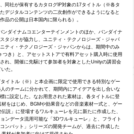
、同社が保有するカタログIP対象の17タイトル（※各タ
たデジタルコンテンツの二次創作ができるようになると
作品の公開は日本国内に限られる）。
のバンダイナムコエンターテインメントのほか、バンダイナ
スタジオが協力し、ユニティ・テクノロジーズ・ジャパ
ニティ・テクノロジーズ・ジャパンからは、期間中のみ
License つき）と、アセットストアで有料アセット購入時に使用
され、開催に先駆けて参加者を対象としたUnityの講習会
ていた。
7タイトル（※）と本企画に限定で使用できる特別なゲー
5人のチームに分かれて、期間内にアイデアを出し合いな
標に設定した。なお用意された素材は、各タイトルに登
素材をはじめ、BGMや効果音などの音楽素材一式と、ゲー
鍵伝説」に登場するワルキューレを元に新たに作成した、
モーションデータ流用可能な「3Dワルキューレ」と、フライト
コンバット」シリーズの開発チームが、過去に作成した
ル素材が参加者に向けて提供された。