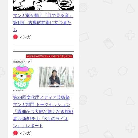
マンガ家が描く「目で見る音」
第1回 古典的前衛に立つ者た
ち
マンガ
第24回文化庁メディア芸術祭
マンガ部門 トークセッション
「繊細かつ大胆な飽くなき挑戦
者 羽海野チカ『3月のライオ
ン』」レポート
マンガ