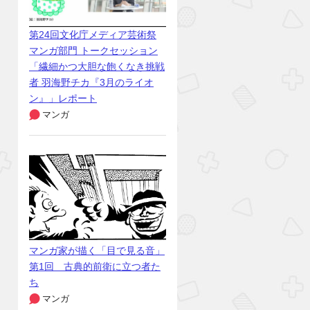
第24回文化庁メディア芸術祭
マンガ部門 トークセッション
「繊細かつ大胆な飽くなき挑戦
者 羽海野チカ『3月のライオ
ン』」レポート
マンガ
マンガ家が描く「目で見る音」
第1回 古典的前衛に立つ者た
ち
マンガ