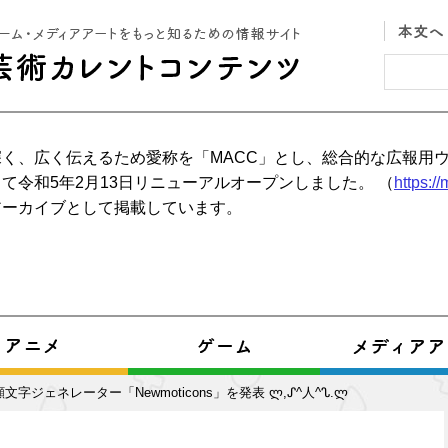
く、広く伝えるため愛称を「MACC」とし、総合的な広報用
て令和5年2月13日リニューアルオープンしました。 （
https:/
アーカイブとして掲載しています。
顔文字ジェネレーター「Newmoticons」を発表 ლ,ᔑ^人^ᔐ.ლ