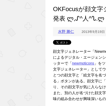
OKFocusが顔文字
発表 ლ,ᔑ^人^ᔐ.ლ
水野 勝仁
2013年9月19日
顔文字ジェネレーター「Newmoticon
によるデジタル・エージェン
ッターで「
newmoticons
」をツ
文字ジェネレーター」としてウェ
とつの顔文字と「絵文字を名づ
る」ボタンがある。顔文字に「
り、その顔文字が気に入らなけ
また、別の人が名づけた顔文字
味の組み合わせが興味深いもの