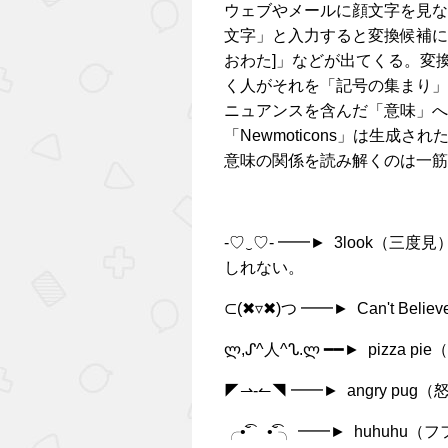
ウェブやメールに顔文字を見な
文字」と入力すると変換候補に「(*
おわた]」などが出てくる。変
く人がそれを「記号の集まり」
ニュアンスを含んだ「意味」へ
「Newmoticons」は生
意味の関係を読み解くのは一筋
-♡‿♡- ━━► 3look（
しれない。
⊂(✖▿✖)つ ━━► Can't B
ლ,ᔑ^人^ᔐ.ლ ━━► pizz
◤⇀-↼◥ ━━► angry p
╭•͡˘ゝ•͡˘╮ ━━► huh