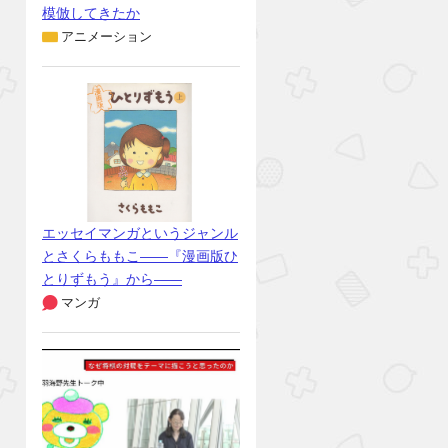
模倣してきたか
アニメーション
エッセイマンガというジャンル
とさくらももこ――『漫画版ひ
とりずもう』から――
マンガ