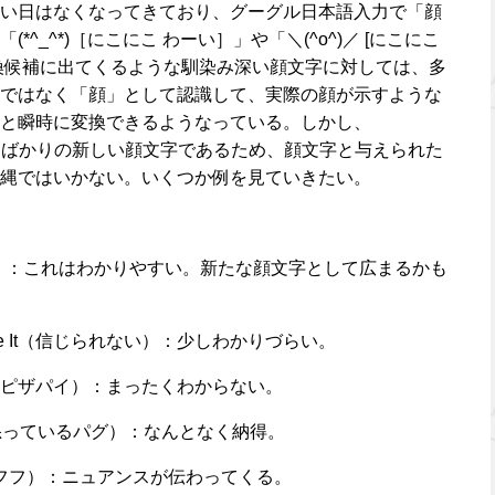
い日はなくなってきており、グーグル日本語入力で「顔
^_^*)［にこにこ わーい］」や「＼(^o^)／ [にこにこ
換候補に出てくるような馴染み深い顔文字に対しては、多
ではなく「顔」として認識して、実際の顔が示すような
と瞬時に変換できるようなっている。しかし、
成されたばかりの新しい顔文字であるため、顔文字と与えられた
縄ではいかない。いくつか例を見ていきたい。
三度見）：これはわかりやすい。新たな顔文字として広まるかも
elieve It（信じられない）：少しわかりづらい。
a pie（ピザパイ）：まったくわからない。
ug（怒っているパグ）：なんとなく納得。
uhu（フフフ）：ニュアンスが伝わってくる。