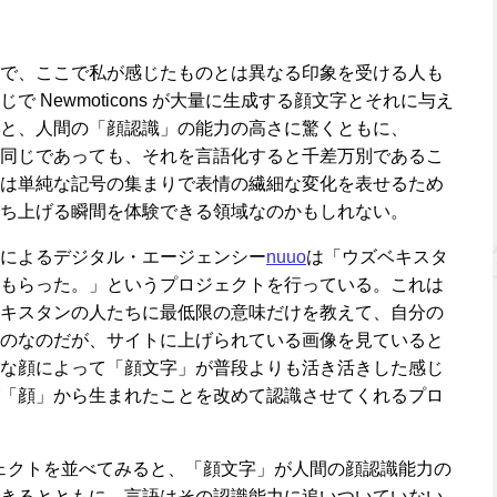
で、ここで私が感じたものとは異なる印象を受ける人も
 Newmoticons が大量に生成する顔文字とそれに与え
と、人間の「顔認識」の能力の高さに驚くともに、
同じであっても、それを言語化すると千差万別であるこ
は単純な記号の集まりで表情の繊細な変化を表せるため
ち上げる瞬間を体験できる領域なのかもしれない。
によるデジタル・エージェンシー
nuuo
は「ウズベキスタ
もらった。」というプロジェクトを行っている。これは
キスタンの人たちに最低限の意味だけを教えて、自分の
のなのだが、サイトに上げられている画像を見ていると
な顔によって「顔文字」が普段よりも活き活きした感じ
「顔」から生まれたことを改めて認識させてくれるプロ
プロジェクトを並べてみると、「顔文字」が人間の顔認識能力の
きるとともに、言語はその認識能力に追いついていない