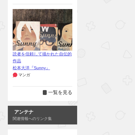
読者を信頼して描かれた自伝的
作品
松本大洋『Sunny』
マンガ
一覧を見る
アンテナ
関連情報へのリンク集