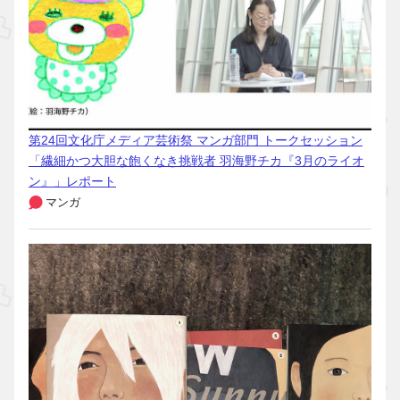
第24回文化庁メディア芸術祭 マンガ部門 トークセッション
「繊細かつ大胆な飽くなき挑戦者 羽海野チカ『3月のライオ
ン』」レポート
マンガ