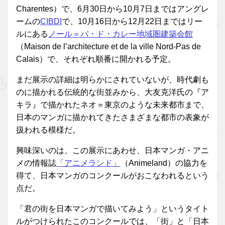
Charentes）で、6月30日から10月7日まではアングレ
ームの
CIBDI
で、10月16日から12月22日まではリー
ルにある
ノール＝パ・ド・カレー地域圏建築会館
（Maison de l’architecture et de la ville Nord-Pas de
Calais）で、それぞれ順番に開かれる予定。
まだ展示の詳細は明らかにされていないが、時代劇も
のに描かれる伝統的な街並みから、大友克洋氏の『ア
キラ』で描かれたネオ＝東京のような未来都市まで、
日本のマンガに描かれてきたさまざまな都市の表象が
扱われる模様だ。
興味深いのは、この展示にあわせ、日本マンガ・アニ
メの情報誌
「アニメランド」
（Animeland）の協力を
得て、日本マンガのコンクールがおこなわれるという
点だ。
「君の街を日本マンガで描いてみよう」というタイト
ルがつけられたこのコンクールでは、「街」と「日本