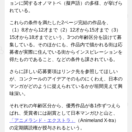
ョンに関するオノマトペ（擬声語）の多様、が挙げら
れている。
これらの条件を満たした2ページ完結の作品を、
（1）8才から12才まで（2）12才から15才まで（3）
15才から18才までという、3つの年齢区分を設けて募
集している。そのほかにも、作品内で描かれる街は応
募者が実際に住んでいる街からインスピレーションを
得たものであること、などの条件も課されている。
さらに詳しい応募要項はリンク先を参照してほしい
が、コンクールのアイデアそのものにくわえ、日本の
マンガがどのように捉えられているかが垣間見えて興
味深い。
それぞれの年齢区分から、優秀作品が各1作ずつえら
ばれ、受賞者には副賞として日本マンガひと山と、
「アニメランド・エクストラ」
（Animeland X-tra）
の定期購読権が授与されるという。