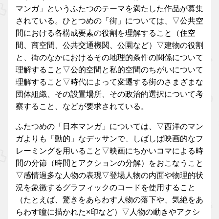
マンガ」というふたつのテーマを満たした作品が募集
されている。ひとつめの「街」については、▽公共空
間における各構成要素の役割を理解すること（住空
間、商空間、公共交通機関、公園など）▽建物の役割
と、街のなかにおけるその地理的条件の関係について
理解すること▽公的空間と私的空間のちがいについて
理解すること▽時代によって変遷する街のさまざまな
団体組織、その設置場所、その政治的選択について考
察すること、などが要求されている。
ふたつめの「日本マンガ」については、▽西洋のマン
ガよりも「動的」なデッサンで、しばしば映画的なフ
レーミングを用いること▽映画にちかいコマによる時
間の分節（時間とアクションの分解）をおこなうこと
▽感情過多な人物の表現▽登場人物の内面や物理的状
況を象徴するグラフィックのコードを使用すること
（たとえば、驚きをあらわす人物の落下や、気絶をあ
らわす瞳に描かれた×印など）▽人物の動きやアクシ