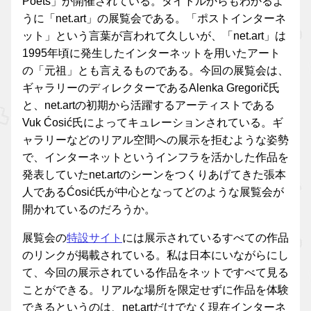
Poets」が開催されている。タイトルからもわかるよ
うに「net.art」の展覧会である。「ポストインターネ
ット」という言葉が言われて久しいが、「net.art」は
1995年頃に発生したインターネットを用いたアート
の「元祖」とも言えるものである。今回の展覧会は、
ギャラリーのディレクターであるAlenka Gregorič氏
と、net.artの初期から活躍するアーティストである
Vuk Ćosić氏によってキュレーションされている。ギ
ャラリーなどのリアル空間への展示を拒むような姿勢
で、インターネットというインフラを活かした作品を
発表していたnet.artのシーンをつくりあげてきた張本
人であるĆosić氏が中心となってどのような展覧会が
開かれているのだろうか。
展覧会の
特設サイト
には展示されているすべての作品
のリンクが掲載されている。私は日本にいながらにし
て、今回の展示されている作品をネットですべて見る
ことができる。リアルな場所を限定せずに作品を体験
できるというのは、net.artだけでなく現在インターネ