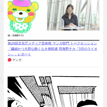
第24回文化庁メディア芸術祭 マンガ部門 トークセッション
「繊細かつ大胆な飽くなき挑戦者 羽海野チカ『3月のライオ
ン』」レポート
マンガ