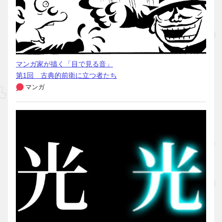
マンガ家が描く「目で見る音」
第1回 古典的前衛に立つ者たち
マンガ