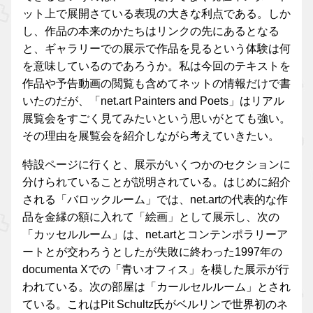
ット上で展開さている表現の大きな利点である。しか
し、作品の本来のかたちはリンクの先にあるとなる
と、ギャラリーでの展示で作品を見るという体験は何
を意味しているのであろうか。私は今回のテキストを
作品や予告動画の閲覧も含めてネットの情報だけで書
いたのだが、「net.art Painters and Poets」はリアル
展覧会をすごく見てみたいという思いがとても強い。
その理由を展覧会を紹介しながら考えていきたい。
特設ページに行くと、展示がいくつかのセクションに
分けられていることが説明されている。はじめに紹介
される「バロックルーム」では、net.artの代表的な作
品を金縁の額に入れて「絵画」として展示し、次の
「カッセルルーム」は、net.artとコンテンポラリーア
ートとが交わろうとしたが失敗に終わった1997年の
documenta Xでの「青いオフィス」を模した展示が行
われている。次の部屋は「カールセルルーム」とされ
ている。これはPit Schultz氏がベルリンで世界初のネ