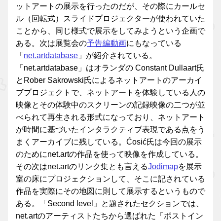
ットアートの展示を行ったのだが、その際にカールセ
ル（回転式）スライドプロジェクターが使われていた
ことから、同じ様式で展示をしてみようという企画で
ある。次は展覧会の
予告編動画
にもなっている
「
net.artdatabase
」が紹介されている。
「net.artdatabase」はオランダの Constant Dullaart氏
とRober Sakrowski氏によるネットアートのアーカイ
ブプロジェクトで、ネットアートを体験している人の
映像とその体験中のスクリーンの記録映像の二つが並
べられて再生される形式になっており、ネットアート
が時間に基づいたインタラクティブ表現である点をう
まくアーカイブに残している。Ćosić氏は今回の展示
のためにnet.artの作品を使って映像を作成している。
その次はnet.artのリンク集とも言える
Jodimap
を展示
室の床にプロジェクションして、そこに記されている
作品を実際にその地図に則して展示するというもので
ある。「Second level」と題されたセクションでは、
net.artのアーティストたちから選ばれた「ポストイン