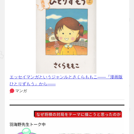
エッセイマンガというジャンルとさくらももこ――『漫画版
ひとりずもう』から――
マンガ