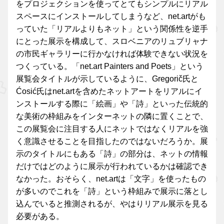
をプロジェクションを使ってとてもシンプルにリアル
スペースにインストールしてしまうなど、net.artがも
っていた「リアルよりもネット」という関係性を逆手
にとった展示を構成して、スロベニアのリュブリャナ
の市民ギャラリーに行かなければ体験できない状況を
つくっている。「net.art Painters and Poets」という
展覧会タイトルが示しているように、Gregorič氏と
Ćosić氏はnet.artを含めたネットアートをリアルにイ
ンストールする際に「絵画」や「詩」といった伝統的
な美術の枠組みをインターネットの隣に置くことで、
この展覧会に注目する人にネットではなくリアルを強
く意識させることを目指したのではないだろうか。展
示のタイトルにもある「詩」の部分は、ネットの情報
だけではどのように展示が行われているかは確認でき
なかった。おそらく、net.artは「文字」を使ったもの
が多いのでこれを「詩」という枠組みで展示に落とし
込んでいると推測されるが、やはりリアル展示を見る
必要がある。