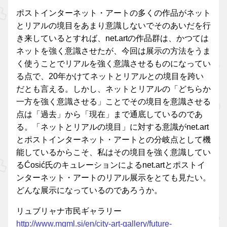
ポストインターネット・アートの多くの作品がネット
とリアルの境目をあまり意識しないでそのあいだを行
き来しているとすれば、net.artの作品群は、かつては
ネットを強く意識させたが、今回は展示の方法をうま
く使うことでリアルを強く意識させるものになってい
る点で、20年かけてネットとリアルとの境目を跨い
だとも言える。しかし、ネットとリアルの「どちらか
一方を強く意識させる」ことでその境目を意識させる
点は「過去」から「現在」まで通底しているのであ
る。「ネットとリアルの境目」に対する意識がnet.art
とポストインターネット・アートとの分岐点として機
能しているからこそ、私はその境目を強く意識してい
るĆosić氏のキュレーションによるnet.artとポストイ
ンターネット・アートのリアル展示をとても見たい。
どんな展示になっているのであろうか。
リュブリャナ市民ギャラリー
http://www.mgml.si/en/city-art-gallery/future-