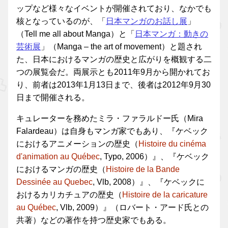
ップなど様々なイベントが開催されており、なかでも
核となっているのが、「
日本マンガのお話し展
」
（Tell me all about Manga）と「
日本マンガ：動きの
芸術展
」（Manga – the art of movement）と題され
た、日本におけるマンガの歴史と広がりを概観する二
つの展覧会だ。両展示とも2011年9月から開かれてお
り、前者は2013年1月13日まで、後者は2012年9月30
日まで開催される。
キュレーターを務めたミラ・ファラルドー氏（Mira
Falardeau）は自身もマンガ家でもあり、『ケベック
におけるアニメーションの歴史（
Histoire du cinéma
d'animation au Québec
, Typo, 2006）』、『ケベック
におけるマンガの歴史（
Histoire de la Bande
Dessinée au Quebec
, Vlb, 2008）』、『ケベックに
おけるカリカチュアの歴史（
Histoire de la caricature
au Québec
, Vlb, 2009）』（ロバート・アード氏との
共著）などの著作を持つ歴史家でもある。