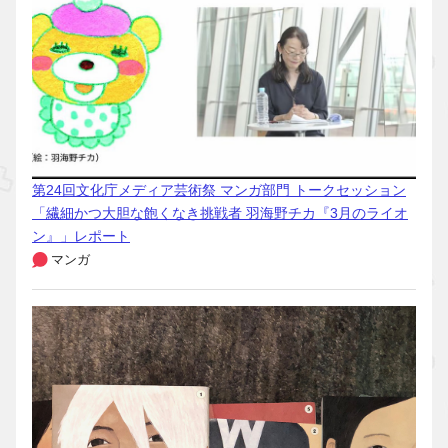
第24回文化庁メディア芸術祭 マンガ部門 トークセッション
「繊細かつ大胆な飽くなき挑戦者 羽海野チカ『3月のライオ
ン』」レポート
マンガ