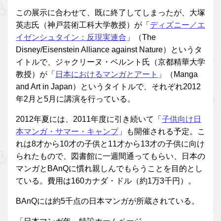
この展示に合わせて、既に終了してしまったが、大塚
英志氏（神戸芸術工科大学教授）が「
ディズニー／エ
イゼンシュタイン：反現実連合
」（The
Disney/Eisenstein Alliance against Nature）というタ
イトルで、ジャクリーヌ・ベルント氏（京都精華大学
教授）が「
日本におけるマンガとアート
」（Manga
and Art in Japan）というタイトルで、それぞれ2012
年2月と5月に講演を行っている。
2012年夏には、2011年度に引き続いて「
子供向け日
本マンガ・サマー・キャンプ
」も開催される予定。こ
れは8才から10才の子供と11才から13才の子供に向け
られたもので、図書館に一週間通ってもらい、日本の
マンガとBAnQに慣れ親しんでもらうことを目的とし
ている。費用は160カナダ・ドル（約1万3千円）。
BAnQには約5千点の日本マンガが所蔵されている。