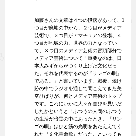
加藤さんの文章は４つの段落があって、1
つ目が廃墟の中から、２つ目がメディア
芸術で、３つ目がアマチュアの登場、４
つ目が地域の力、世界の力となってい
て、３つ目のメディア芸術の冒頭部分で
メディア芸術について「重要なのは、日
本人みずからがつくり上げた文化だっ
た。それを代表するのが『リンゴの唄』
である。」と書いています。戦後、焼け
跡の中でラジオを通して聞こえてきた美
空ひばりが、何とメディア芸術のトップ
です。これにいかに人々が喜びを見いだ
したかというと「ふつうの人間のふつう
の生活が暗黒の中にあったとき、『リン
ゴの唄』はひと筋の光明をあたええてく
れた『文化革命歌』だった、といっても