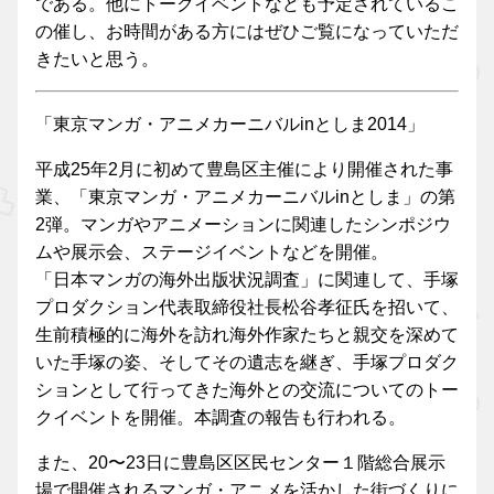
である。他にトークイベントなども予定されているこ
の催し、お時間がある方にはぜひご覧になっていただ
きたいと思う。
「東京マンガ・アニメカーニバルinとしま2014」
平成25年2月に初めて豊島区主催により開催された事
業、「東京マンガ・アニメカーニバルinとしま」の第
2弾。マンガやアニメーションに関連したシンポジウ
ムや展示会、ステージイベントなどを開催。
「日本マンガの海外出版状況調査」に関連して、手塚
プロダクション代表取締役社長松谷孝征氏を招いて、
生前積極的に海外を訪れ海外作家たちと親交を深めて
いた手塚の姿、そしてその遺志を継ぎ、手塚プロダク
ションとして行ってきた海外との交流についてのトー
クイベントを開催。本調査の報告も行われる。
また、20〜23日に豊島区区民センター１階総合展示
場で開催されるマンガ・アニメを活かした街づくりに