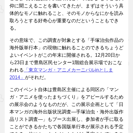
仰に聞こえることを書いてきたが、まずはそういう具
体的なモノに触れること、そのモノからなにかを読み
取ろうとする好奇心が重要なのだということもでき
る。
その意味で、この調査が対象とする「手塚治虫作品の
海外版単行本」の現物に触れることのできるちょうど
よいイベントがこの年末に開催される。12月20日か
ら23日まで豊島区民センター1階総合展示場でおこな
われる
「東京マンガ・アニメカーニバルinとしま
2014」
がそれだ。
このイベント自体は豊島区主催による同区の「マン
ガ・アニメを使ったまちづくり」をアピールするため
の展示会のようなものだが、この展示企画として「日
本マンガの海外出版状況調査―手塚治虫・海外出版作
品リスト調査―」もブース出展し、参加者が手に取る
ことができるかたちで各国版単行本が展示される予定