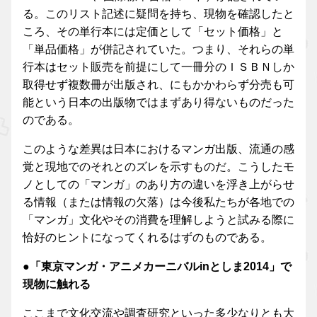
る。このリスト記述に疑問を持ち、現物を確認したと
ころ、その単行本には定価として「セット価格」と
「単品価格」が併記されていた。つまり、それらの単
行本はセット販売を前提にして一冊分のＩＳＢＮしか
取得せず複数冊が出版され、にもかかわらず分売も可
能という日本の出版物ではまずあり得ないものだった
のである。
このような差異は日本におけるマンガ出版、流通の感
覚と現地でのそれとのズレを示すものだ。こうしたモ
ノとしての「マンガ」のあり方の違いを浮き上がらせ
る情報（または情報の欠落）は今後私たちが各地での
「マンガ」文化やその消費を理解しようと試みる際に
恰好のヒントになってくれるはずのものである。
●「東京マンガ・アニメカーニバルinとしま2014」で
現物に触れる
ここまで文化交流や調査研究といった多少なりとも大