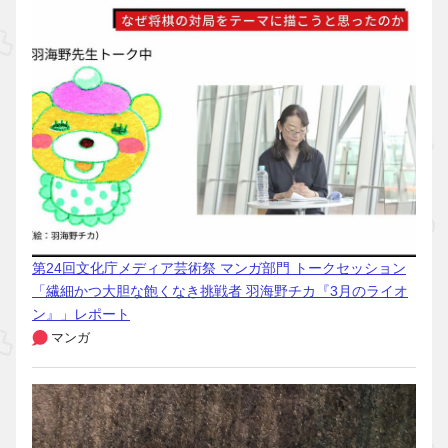
第24回文化庁メディア芸術祭 マンガ部門 トークセッション
「繊細かつ大胆な飽くなき挑戦者 羽海野チカ『3月のライオ
ン』」レポート
マンガ