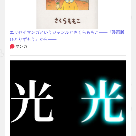
エッセイマンガというジャンルとさくらももこ――『漫画版
ひとりずもう』から――
マンガ