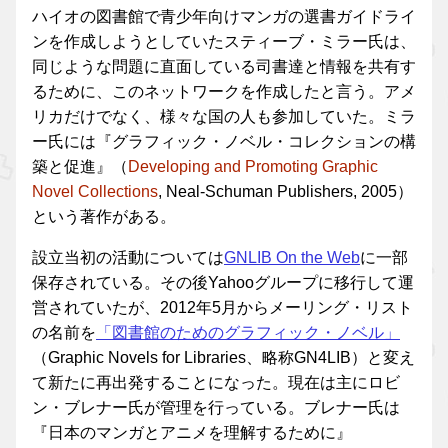
ハイオの図書館で青少年向けマンガの選書ガイドライ
ンを作成しようとしていたスティーブ・ミラー氏は、
同じような問題に直面している司書達と情報を共有す
るために、このネットワークを作成したと言う。アメ
リカだけでなく、様々な国の人も参加していた。ミラ
ー氏には『グラフィック・ノベル・コレクションの構
築と促進』（
Developing and Promoting Graphic
Novel Collections
, Neal-Schuman Publishers, 2005）
という著作がある。
設立当初の活動については
GNLIB On the Web
に一部
保存されている。その後Yahooグループに移行して運
営されていたが、2012年5月からメーリング・リスト
の名前を
「図書館のためのグラフィック・ノベル」
（Graphic Novels for Libraries、略称GN4LIB）と変え
て新たに再出発することになった。現在は主にロビ
ン・ブレナー氏が管理を行っている。ブレナー氏は
『日本のマンガとアニメを理解するために』