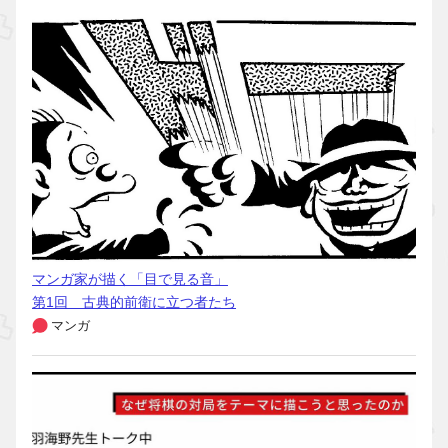
マンガ家が描く「目で見る音」
第1回 古典的前衛に立つ者たち
マンガ