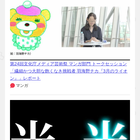
第24回文化庁メディア芸術祭 マンガ部門 トークセッション
「繊細かつ大胆な飽くなき挑戦者 羽海野チカ『3月のライオ
ン』」レポート
マンガ