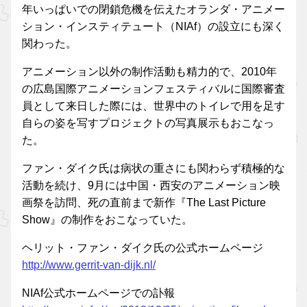
年いっぱいでの閉鎖危機を伝えたオランダ・アニメー
ション・インスティテュート（NIAf）の設立にも深く
関わった。
アニメーション以外の制作活動も精力的で、2010年
の広島国際アニメーションフェスティバルに国際審査
員として来日した際には、世界中のトイレで用を足す
自らの姿を写すプロジェクトの写真展示もおこなっ
た。
ファン・ダイク氏は病状の重さにも関わらず積極的な
活動を続け、9月には中国・西安のアニメーション映
画祭を訪問、死の直前まで新作『The Last Picture
Show』の制作をおこなっていた。
ヘリット・ファン・ダイク氏の公式ホームページ
http://www.gerrit-van-dijk.nl/
NIAf公式ホームページでの訃報