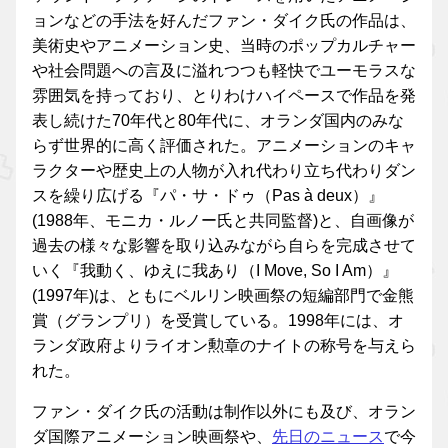
ョンなどの手法を好んだファン・ダイク氏の作品は、
美術史やアニメーション史、当時のポップカルチャー
や社会問題への言及に溢れつつも軽快でユーモラスな
雰囲気を持っており、とりわけハイペースで作品を発
表し続けた70年代と80年代に、オランダ国内のみな
らず世界的に高く評価された。アニメーションのキャ
ラクターや歴史上の人物が入れ代わり立ち代わりダン
スを繰り広げる『パ・サ・ドゥ（Pas à deux）』
(1988年、モニカ・ルノー氏と共同監督)と、自画像が
過去の様々な影響を取り込みながら自らを完成させて
いく『我動く、ゆえに我あり（I Move, So I Am）』
(1997年)は、ともにベルリン映画祭の短編部門で金熊
賞（グランプリ）を受賞している。1998年には、オ
ランダ政府よりライオン勲章のナイトの称号を与えら
れた。
ファン・ダイク氏の活動は制作以外にも及び、オラン
ダ国際アニメーション映画祭や、
先日のニュース
で今