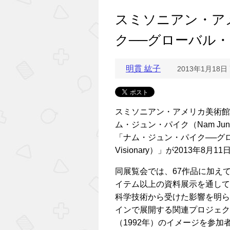
スミソニアン・ア
ク──グローバル
明貫 紘子
2013年1月18日
スミソニアン・アメリカ美術館（Smit
ム・ジュン・パイク（Nam Jun
「ナム・ジュン・パイク──グローバル
Visionary）」が2013年8
同展覧会では、67作品に加えて
イテム以上の資料展示を通して
科学技術から受けた影響を明ら
インで展開する関連プロジェクト「Pa
（1992年）のイメージを参加者