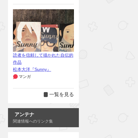
読者を信頼して描かれた自伝的
作品
松本大洋『Sunny』
マンガ
一覧を見る
アンテナ
関連情報へのリンク集