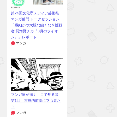
第24回文化庁メディア芸術祭
マンガ部門 トークセッション
「繊細かつ大胆な飽くなき挑戦
者 羽海野チカ『3月のライオ
ン』」レポート
マンガ
マンガ家が描く「目で見る音」
第1回 古典的前衛に立つ者た
ち
マンガ