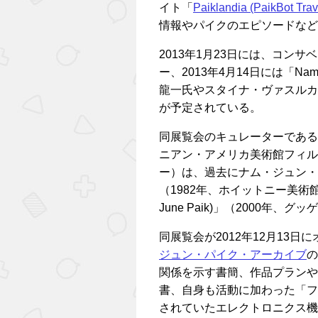
イト「
Paiklandia (PaikBot Trav
情報やパイクのエピソードなど
2013年1月23日には、コン
ー、2013年4月14日には「Nam J
龍一氏やスタイナ・ヴァスルカ
が予定されている。
同展覧会のキュレーターである、ジ
ニアン・アメリカ美術館フィル
ー）は、過去にナム・ジュン・パイ
（1982年、ホイットニー美術館）や
June Paik)」（2000年
同展覧会が2012年12月13日
ジュン・パイク・アーカイブ
の
関係を示す書簡、作品プランや
書、自身も活動に加わった「フ
されていたエレクトロニクス機