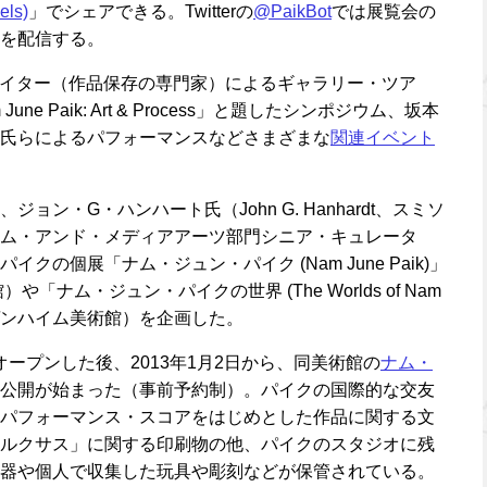
els)
」でシェアできる。Twitterの
@PaikBot
では展覧会の
を配信する。
サベイター（作品保存の専門家）によるギャラリー・ツア
une Paik: Art & Process」と題したシンポジウム、坂本
氏らによるパフォーマンスなどさまざまな
関連イベント
ョン・G・ハンハート氏（John G. Hanhardt、スミソ
ム・アンド・メディアアーツ部門シニア・キュレータ
クの個展「ナム・ジュン・パイク (Nam June Paik)」
「ナム・ジュン・パイクの世界 (The Worlds of Nam
、グッゲンハイム美術館）を企画した。
にオープンした後、2013年1月2日から、同美術館の
ナム・
公開が始まった（事前予約制）。パイクの国際的な交友
パフォーマンス・スコアをはじめとした作品に関する文
ルクサス」に関する印刷物の他、パイクのスタジオに残
器や個人で収集した玩具や彫刻などが保管されている。