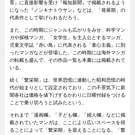
育』に直接影響を受け『報知新聞』で掲載されるよう
になった『ノンキナトウサン』などは、「発展期」の
代表作として挙げられるだろう。
また、この時期にジャンルも広がりをみせ、科学マン
ガや探検マンガ、「女学生」を主人公とするマンガ、
児童文学誌『赤い鳥』に代表される「童心主義」に則
ったマンガなどが登場した。この時期には海外マンガ
の転載も盛んで、その作品一覧も本書には掲載されて
いる。
続く「繁栄期」は、世界恐慌に連動した昭和恐慌の時
代が始まりとして設定されており、この不景気下に新
聞各社は価格を値下げするかわりに日曜付録をつける
ことで乗り切ろうと試みたという。
それまで「漫画欄」「子ども欄」「婦人欄」などに掲
載されていたマンガは、ここにより広いスペースを得
ることによって「繁栄期」を迎えることになる。「繁