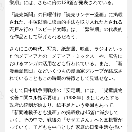
栄期」には、さらに倍の128篇が発表されている。
『読売新聞』の日曜付録「読売サンデー漫画」に掲載
された、手塚以前に映画的手法を取り入れたとされる
宍戸左行の『スピード太郎』は、「繁栄期」の代表的
な作品として挙げられるだろう。
さらにこの時代、写真、紙芝居、映画、ラジオといっ
た他メディアとの「メディア・ミックス」や、広告に
おけるマンガの活用なども行われている。また、「新
漫画派集団」などいくつもの漫画家グループが結成さ
れていることもこの時期の特徴として見逃せない。
そして日中戦争開戦後の「安定期」には、「児童読物
改善ニ関スル指示要項」（1938年）をはじめとする
政府の統制が始まり、紙不足という要因もあって、
「新聞連載子ども漫画」の掲載数は45篇に減少して
いく。その中で、戦後の『サザエさん』へと直接繋が
っていく、子どもを中心とした家庭の日常生活を描い