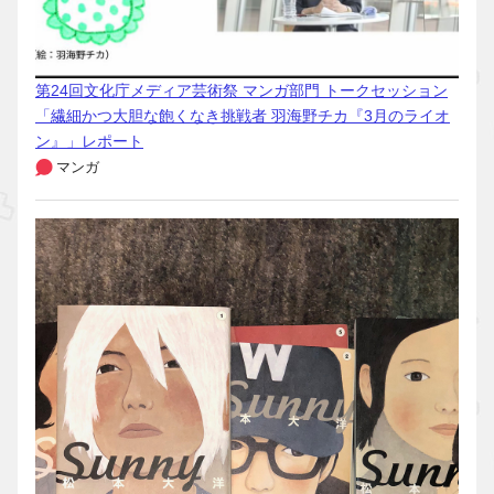
第24回文化庁メディア芸術祭 マンガ部門 トークセッション
「繊細かつ大胆な飽くなき挑戦者 羽海野チカ『3月のライオ
ン』」レポート
マンガ