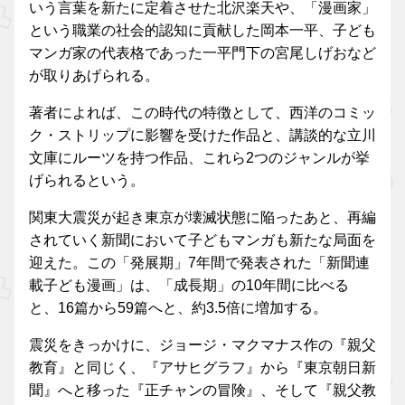
いう言葉を新たに定着させた北沢楽天や、「漫画家」
という職業の社会的認知に貢献した岡本一平、子ども
マンガ家の代表格であった一平門下の宮尾しげおなど
が取りあげられる。
著者によれば、この時代の特徴として、西洋のコミッ
ク・ストリップに影響を受けた作品と、講談的な立川
文庫にルーツを持つ作品、これら2つのジャンルが挙
げられるという。
関東大震災が起き東京が壊滅状態に陥ったあと、再編
されていく新聞において子どもマンガも新たな局面を
迎えた。この「発展期」7年間で発表された「新聞連
載子ども漫画」は、「成長期」の10年間に比べる
と、16篇から59篇へと、約3.5倍に増加する。
震災をきっかけに、ジョージ・マクマナス作の『親父
教育』と同じく、『アサヒグラフ』から『東京朝日新
聞』へと移った『正チャンの冒険』、そして『親父教