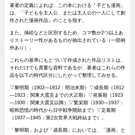
著者の定義によれば、この本における「子ども漫画」
は、「子どもを主人公、または主人公の一人にして創
作された漫画作品」のことを指す。
また、挿絵などと区別するため、コマ数が2つ以上あ
りストーリー性があるものが抽出されている（一部例
外あり）。
これらの基準にもとづいて作成された作品リストは、
それだけでも貴重な資料であるが、著者はこれらの作
品を以下の時代区分にしたがって整理してみせる。
▽黎明期（1902—1912：明治末期）▽成長期（1912
—1923：関東大震災までの大正期）▽発展期（1923
—1930：関東大震災以降）▽繁栄期（1930—1937：
昭和恐慌の時代から日中戦争開始まで）▽定着期
（1937—1945：第2次世界大戦終結まで）。
「黎明期」および「成長期」においては、「漫画」と