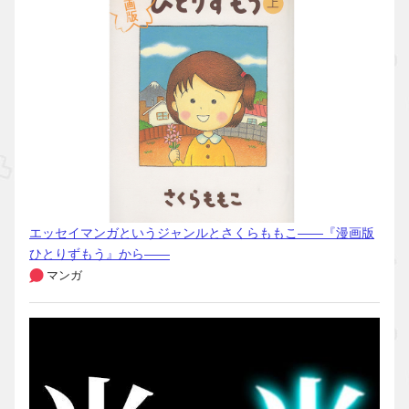
エッセイマンガというジャンルとさくらももこ――『漫画版
ひとりずもう』から――
マンガ