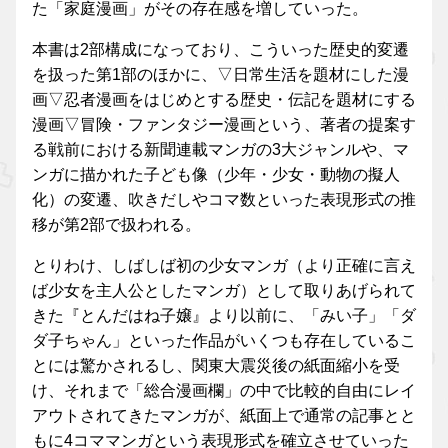
た「家庭漫画」がその存在感を増していった。
本書は2部構成になっており、こういった歴史的変遷
を扱った第1部のほかに、▽日常生活を題材にした漫
画▽忍者漫画をはじめとする歴史・伝記を題材にする
漫画▽冒険・ファンタジー漫画という、著者の提案す
る戦前における新聞連載マンガの3大ジャンルや、マ
ンガに描かれた子ども像（少年・少女・動物の擬人
化）の変遷、吹きだしやコマ数といった表現形式の推
移が第2部で扱われる。
とりわけ、しばしば初の少女マンガ（より正確に言え
ば少女を主人公としたマンガ）として取りあげられて
きた『とんだはね子嬢』より以前に、「みい子」「ダ
ダ子ちゃん」といった作品がいくつも存在しているこ
とには驚かされるし、関東大震災後の紙面縮小を受
け、それまで「総合漫画欄」の中で比較的自由にレイ
アウトされてきたマンガが、紙面上で通常の記事とと
もに4コママンガという表現形式を確立させていった