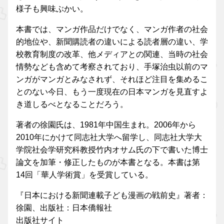
様子も興味ぶかい。
本書では、マンガ作品だけでなく、マンガ作者の社会
的地位や、新聞購読者の違いによる読者層の違い、学
校教育制度の改革、他メディアとの関連、当時の社会
情勢なども含めて考察されており、手塚治虫以前のマ
ンガがマンガとみなされず、それほど注目を集めるこ
とのない今日、もう一度現在の日本マンガを見直すよ
き道しるべとなることだろう。
著者の徐園氏は、1981年中国生まれ。2006年から
2010年にかけて同志社大学へ留学し、同志社大学大
学院社会学研究科教授竹内オサム氏の下で書いた博士
論文を加筆・修正したものが本書となる。本書は第
14回「華人学術賞」を受賞している。
『日本における新聞連載子ども漫画の戦前史』著者：
徐園、出版社：日本僑報社
出版社サイト