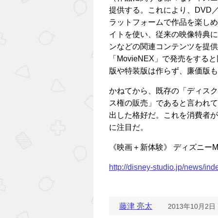
提供する。これにより、DVD／
ラットフォームで作品を楽しめる
イトを使い、従来の映像特典に
ンなどの関連コンテンツを提供
「MovieNEX」で発売をする
版や特装版は作らず、廉価版も
かねてから、既存の「ディスク
ス権の販売」であると言われて
出した格好だ。これを消費者が
に注目だ。
《映画＋新体験》 ディズニーMo
http://disney-studio.jp/news/in
藤津 亮太
2013年10月2日