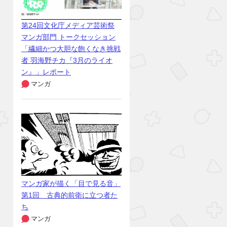
第24回文化庁メディア芸術祭
マンガ部門 トークセッション
「繊細かつ大胆な飽くなき挑戦
者 羽海野チカ『3月のライオ
ン』」レポート
マンガ
マンガ家が描く「目で見る音」
第1回 古典的前衛に立つ者た
ち
マンガ