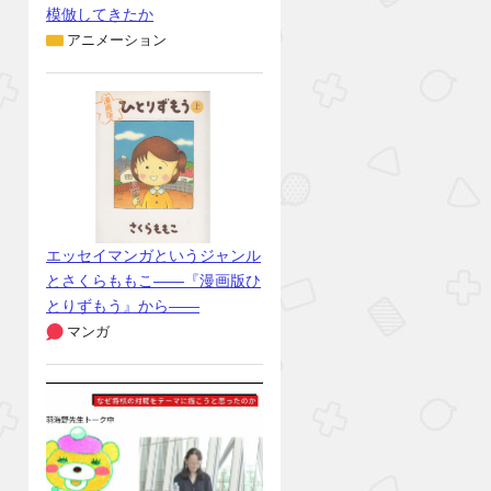
模倣してきたか
アニメーション
エッセイマンガというジャンル
とさくらももこ――『漫画版ひ
とりずもう』から――
マンガ