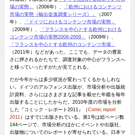
場の実態」
（2006年）、
「欧州におけるコンテンツ
市場の実態（輸出促進調査シリーズ）」
（2007
年）、
「ドイツにおけるコンテンツ市場の実態」
（2009年）、
「フランスを中心とする欧州における
コンテンツ市場の実態2008-2009」
（2009年）、
「フランスを中心とする欧州のコンテンツ市場」
（2011年）などがあった。ここでも、データの豊富
さに押されるかたちで、調査対象の中心がフランスへ
と移っていったすがたが見てとれる。
だが今年からは多少状況が変わってくるかもしれな
い。ドイツのアルフォンス出版が、市場分析や出版統
計資料、さらにはさまざまな記事を載せた年鑑を毎年
出版することにしたからだ。2010年度の市場を分析
した『コミック・レポート2011』（
Comic report
2011
）はすでに出版されている。第1号は総ページ数
144ページで、市場分析のほかにイベントや出版社、
出版物についてのレポートが寄せられている。日本マ