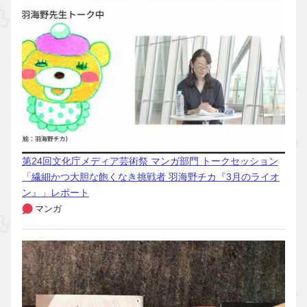
第24回文化庁メディア芸術祭 マンガ部門 トークセッション
「繊細かつ大胆な飽くなき挑戦者 羽海野チカ『3月のライオ
ン』」レポート
マンガ