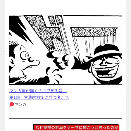
マンガ家が描く「目で見る音」
第1回 古典的前衛に立つ者たち
マンガ