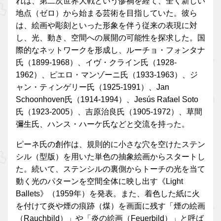
れは、第二次世界大戦という惨禍を経て、全く新しい
地点（ゼロ）から始まる芸術を目指していた。彼ら
は、絵画や彫刻といった形象を伴う従来の表現に対
し、光、動き、空間への展開の可能性を探求した。国
際的なネットワークを形成し、ルーチョ・フォンタナ
氏（1899-1968）、イヴ・クライン氏（1928-
1962）、ピエロ・マンゾーニ氏（1933-1963）、ジ
ャン・ティンゲリー氏（1925-1991）、Jan
Schoonhoven氏（1914-1994）、Jesús Rafael Soto
氏（1923-2005）、吉原治良氏（1905-1972）、草間
彌生氏、ハンス・ハーケ氏などと交流を持った。
ピーネ氏の創作は、規則的に小さな穴を空けたステン
シル（型版）を用いた単色の抽象絵画からスタートし
た。続いて、ステンシルの裏側からトーチの光を当て
動く光のパターンを空間全体に映し出す《Light
Ballets》（1959年）を発表。また、着色した紙に火
を付けて炎や煙の痕跡（煤）を画面に残す「煙の絵画
（Rauchbild）」や「炎の絵画（Feuerbild）」と呼ば