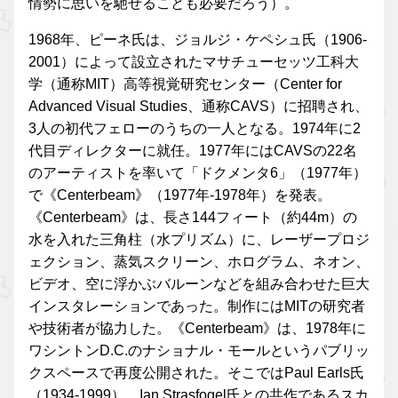
情勢に思いを馳せることも必要だろう）。
1968年、ピーネ氏は、ジョルジ・ケペシュ氏（1906-
2001）によって設立されたマサチューセッツ工科大
学（通称MIT）高等視覚研究センター（Center for
Advanced Visual Studies、通称CAVS）に招聘され、
3人の初代フェローのうちの一人となる。1974年に2
代目ディレクターに就任。1977年にはCAVSの22名
のアーティストを率いて「ドクメンタ6」（1977年）
で《Centerbeam》（1977年-1978年）を発表。
《Centerbeam》は、長さ144フィート（約44m）の
水を入れた三角柱（水プリズム）に、レーザープロジ
ェクション、蒸気スクリーン、ホログラム、ネオン、
ビデオ、空に浮かぶバルーンなどを組み合わせた巨大
インスタレーションであった。制作にはMITの研究者
や技術者が協力した。《Centerbeam》は、1978年に
ワシントンD.C.のナショナル・モールというパブリッ
クスペースで再度公開された。そこではPaul Earls氏
（1934-1999）、Ian Strasfogel氏との共作であるスカ