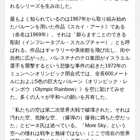
れるシリーズを生み出した。
最もよく知られているのは1967年から取り組み始め
たバルーンを用いた作品《スカイ・アート》である
（命名は1969年）。それは「膨らますことのできる
彫刻（インフレータブル・スカルプチャー）」とも呼
ばれる。作品はギャラリーや美術館を飛び出し、街や
自然に広がった。パレスチナのテロ集団がイスラエル
選手を襲撃するという悲惨な事件の起きた1972年の
ミュンヘンオリンピック閉会式では、全長600メート
ルにおよぶ5色の巨大なバルーン《オリンピック・レ
インボウ（Olympic Rainbow）》を空に架けてみせ
た。多くの人々が平和への願いを共有した。
「私たちの空は第二次世界大戦で破壊された。それは
汚れた空、危険な空、（爆弾の）爆発に満ちた空だっ
た」とピーネ氏は述べている。「More Sky」という
空への憧れは戦争と無縁ではない（ここで現在の世界