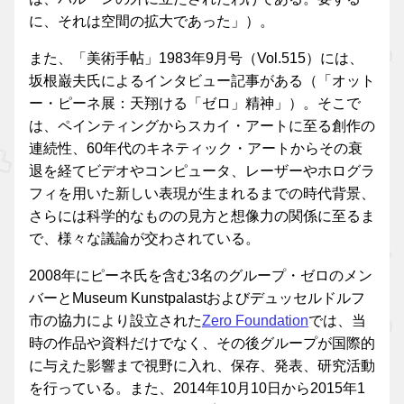
に、それは空間の拡大であった」）。
また、「美術手帖」1983年9月号（Vol.515）には、
坂根巌夫氏によるインタビュー記事がある（「オット
ー・ピーネ展：天翔ける「ゼロ」精神」）。そこで
は、ペインティングからスカイ・アートに至る創作の
連続性、60年代のキネティック・アートからその衰
退を経てビデオやコンピュータ、レーザーやホログラ
フィを用いた新しい表現が生まれるまでの時代背景、
さらには科学的なものの見方と想像力の関係に至るま
で、様々な議論が交わされている。
2008年にピーネ氏を含む3名のグループ・ゼロのメン
バーとMuseum Kunstpalastおよびデュッセルドルフ
市の協力により設立された
Zero Foundation
では、当
時の作品や資料だけでなく、その後グループが国際的
に与えた影響まで視野に入れ、保存、発表、研究活動
を行っている。また、2014年10月10日から2015年1