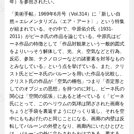
年）を参照されたい。
「美術手帖」1969年6月号（Vol.314）に「新しい自
然＝エレメンタリズム〈エア・アート〉」という特集
が組まれている。その中で、中原佑介氏（1931-
2011）がピーネ氏の作品を論じている。中原氏はピ
ーネ作品の特徴として「作品対観衆という一般的図式
をよりいっそう解体して、光、火、空気などと行為、
反応、参加、テクノロジーなどの諸要素を対等なもの
とみなしている」という点を挙げている。また、クリ
スト氏とピーネ氏のバルーンを用いた作品を比較し、
クリスト氏の作品が「空気の梱包」つまり「否定形と
してのオブジェの思想」を持つのに対し、ピーネ氏の
関心は「空間の拡張」にあると述べている（「ピーネ
氏にとって、このヘリウムの気球は閉ざされた画廊を
ちょうど手袋を裏返すようにひっくり返し、それを空
中にもちあげたのと同じことになる。画廊の内壁は反
転してバルーンの外壁となり、画廊内にいたひとびと
は、バルーンの外に立たされたわけである。要する