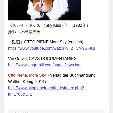
《スカイ・キッス （Sky Kiss）》（1982年）
撮影：坂根巌夫氏
［動画］OTTO PIENE More Sky (english)
https://www.youtube.com/watch?v=2TIvrF9GFK8
Vin Gravill, CAVS DOCUMENTARIES
http://www.vingrabill.com/pages/cavs.html
Otto Piene. More Sky
（Verlag der Buchhandlung
Walther Konig, 2014）
http://www.ottopieneinberlin.de/index.php?
id=1766&L=1