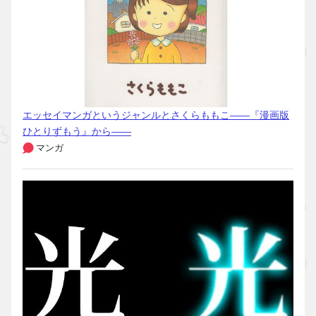
エッセイマンガというジャンルとさくらももこ――『漫画版
ひとりずもう』から――
マンガ