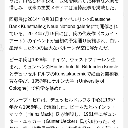
った。自然と科学技術、芸術を融合した稀有な人物を
惜しみ、欧米の主要メディアは追悼記事を掲載した。
回顧展は2014年8月31日までベルリンのDeutsche
Bank KunsthalleとNeue Nationalgalerieにて開催され
ている。2014年7月19日には、氏の代表作《スカイ・
アート》のイベントが当初の予定通り実施され、白い
星形をした3つの巨大なバルーンが空に浮かんだ。
ピーネ氏は1928年、ドイツ、ヴェストファーレン生
まれ。ミュンヘンのHochschule für Bildenden Künste
とデュッセルドルフのKunstakademieで絵画と芸術教
育を学び、1957年にケルン大学（University of
Cologne）で哲学を修めた。
グループ・ゼロは、デュッセルドルフを中心に1957
年から1966年まで活動した。ピーネ氏とハインツ・
マック（Heinz Mack）氏が創設し、1961年にギュン
ター・ユッカー（Günter Uecker）氏が加わった。そ