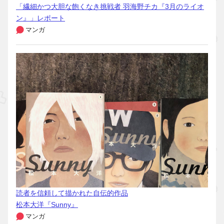
「繊細かつ大胆な飽くなき挑戦者 羽海野チカ『3月のライオ
ン』」レポート
マンガ
読者を信頼して描かれた自伝的作品
松本大洋『Sunny』
マンガ