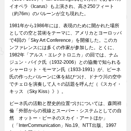
イオペラ《Icarus》も上演され、高さ250フィート
（約76m）のバルーンが立ち現れた。
1981年から1986年には、表現のために開かれた場所
としての空と芸術をテーマに、アメリカとヨーロッパ
で4回の「Sky Art Conference」を開催した。このカ
ンファレンスには多くの作家が参加した。とくに、
1982年「アルス・エレクトロニカ」の回では、ナム
ジュン・パイク氏（1932-2006）との協働で知られる
シャーロット・モーマン氏（1933-1991）が、ピーネ
氏の作ったバルーンに体を結びつけ、ドナウ川の空中
でチェロを演奏して人々の話題を呼んだ（《スカイ・
キッス （Sky Kiss）》）。
ピーネ氏の活動と歴史的位置づけについては、森岡祥
倫「外部からの視線とスーパー・システムとしての自
然 オットー・ピーネのスカイ・アートほか」
（「InterCommunication」No.19、NTT出版、1997