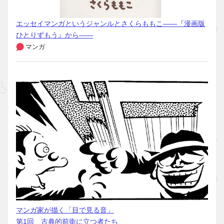
エッセイマンガというジャンルとさくらももこ――『漫画版
ひとりずもう』から――
マンガ
マンガ家が描く「目で見る音」
第1回 古典的前衛に立つ者たち