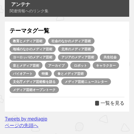
アンテナ
関連情報へのリンク集
テーマタグ一覧
教育とメディア芸術
社会のなかのメディア芸術
地域のなかのメディア芸術
北米のメディア芸術
ヨーロッパのメディア芸術
アジアのメディア芸術
共生社会
音とメディア芸術
アーカイブ
ロボット
キャラクター
バイオアート
特撮
食とメディア芸術
文化庁メディア芸術祭を語る
メディア芸術ニュースレター
メディア芸術オープントーク
一覧を見る
Tweets by mediagjp
ページの先頭へ