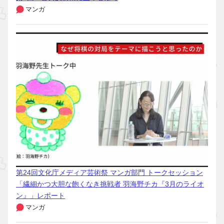
マンガ
第24回文化庁メディア芸術祭 マンガ部門 トークセッション
「繊細かつ大胆な飽くなき挑戦者 羽海野チカ『3月のライオ
ン』」レポート
マンガ