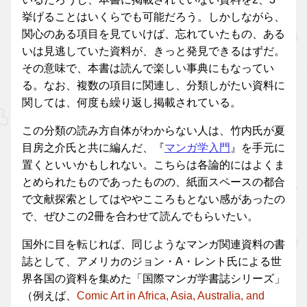
挙げることはいくらでも可能だろう。しかしながら、
関心のある項目を見ていけば、忘れていたもの、ある
いは見逃していた資料が、きっと発見できるはずだ。
その意味で、本書は読んで楽しい事典にもなってい
る。なお、複数の項目に関連し、分類しがたい資料に
関しては、何度も繰り返し掲載されている。
この分類の読み方自体がわからない人は、竹内氏が夏
目房之介氏と共に編んだ、『
マンガ学入門
』を手元に
置くといいかもしれない。こちらは各論的にはよくま
とめられたものであったものの、紙面スペースの都合
で文献探索としてはややこころもとない感があったの
で、ぜひこの2冊を合わせて読んでもらいたい。
国外に目を転じれば、同じようなマンガ関連資料の書
誌として、アメリカのジョン・A・レント氏による世
界各国の資料を集めた「国際マンガ学書誌シリーズ」
（例えば、
Comic Art in Africa, Asia, Australia, and