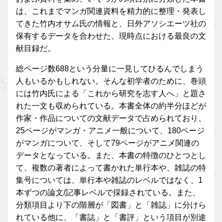
は、これまでマンガ関連資料を精力的に整理・発表し
てきた竹内オサム氏の情報と、日外アソシエーツ社の
保有するデータを合わせた、現時点における最良の文
献目録だ。
総ページ数688という分量に一見してひるんでしまう
人もいるかもしれない。そんな初学者のために、巻頭
には竹内氏による「これから研究を志す人へ」と題さ
れた一文も収められている。本書全体の約半分ほどが
作家・作品についての文献データで占められており、
25ページがマンガ・アニメ一般について、180ページ
がマンガについて、そして79ページがアニメ関連の
データとなっている。また、本書の特徴のひとつとし
て、複数の著者によって書かれた単行本や、雑誌の特
集号については、単行本や雑誌のレベルではなく、1
本ずつの論文/記事レベルで採録されている。また、
分類項目より下の階層が「図書」と「雑誌」に分けら
れている他に、「書誌」と「書評」という項目が別途