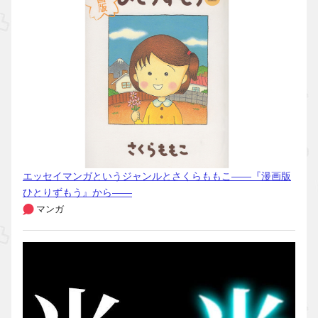
エッセイマンガというジャンルとさくらももこ――『漫画版
ひとりずもう』から――
マンガ