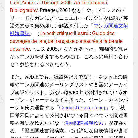
Latin America Through 2000: An International
Bibliography
. Praeger, 2004.など）や、フランスのア
リー・モルガン氏とマニュエル・イルツ氏が仏語と英
語の文献を集め詳しい解説を付した『
マンガ関連文献
解題書誌
』（
Le petit critique illustré : Guide des
ouvrages de langue française consacrés à la bande
dessinée
, P.L.G, 2005.）などがあった。国際的な観点
からマンガを研究するためには、これらの資料も合わ
せて参照されるべきだろう。
また、web上でも、紙資料だけでなく、ネット上の情
報やマンガ関連のメーリングリストや各国のアーカイ
ブ施設のリスト、あるいはweb上で公開されているオ
ープン・ジャーナルまでも扱った、ジーン・カネンバ
ーグJr.氏の運営する「
ComicsResearch.org
」や、秋
田孝宏氏によって公開されている日本のマンガ関連書
籍や雑誌が検索可能な「
漫画関連書籍検索
」が存在す
る。「漫画関連書籍検索」には詳細な目次情報が含ま