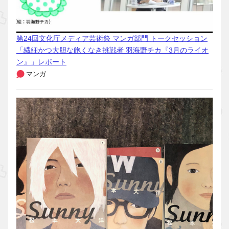
第24回文化庁メディア芸術祭 マンガ部門 トークセッション
「繊細かつ大胆な飽くなき挑戦者 羽海野チカ『3月のライオ
ン』」レポート
マンガ