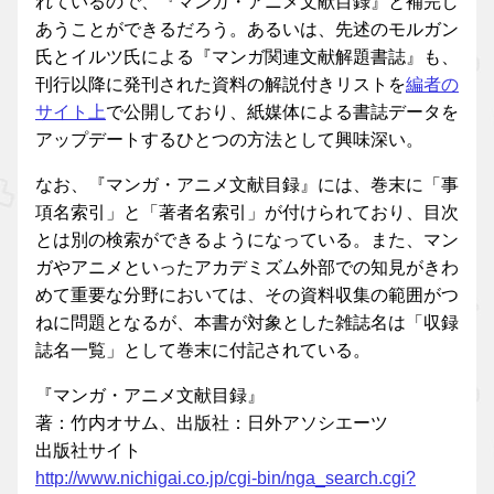
れているので、『マンガ・アニメ文献目録』と補完し
あうことができるだろう。あるいは、先述のモルガン
氏とイルツ氏による『マンガ関連文献解題書誌』も、
刊行以降に発刊された資料の解説付きリストを
編者の
サイト上
で公開しており、紙媒体による書誌データを
アップデートするひとつの方法として興味深い。
なお、『マンガ・アニメ文献目録』には、巻末に「事
項名索引」と「著者名索引」が付けられており、目次
とは別の検索ができるようになっている。また、マン
ガやアニメといったアカデミズム外部での知見がきわ
めて重要な分野においては、その資料収集の範囲がつ
ねに問題となるが、本書が対象とした雑誌名は「収録
誌名一覧」として巻末に付記されている。
『マンガ・アニメ文献目録』
著：竹内オサム、出版社：日外アソシエーツ
出版社サイト
http://www.nichigai.co.jp/cgi-bin/nga_search.cgi?