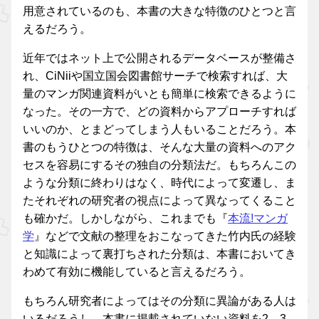
用意されているのも、本書の大きな特徴のひとつと言
えるだろう。
近年ではネット上で公開されるデータベースが整備さ
れ、CiNiiや国立国会図書館サーチで検索すれば、大
量のマンガ関連資料がいとも簡単に検索できるように
なった。その一方で、どの資料からアプローチすれば
いいのか、とまどってしまう人もいることだろう。本
書のもうひとつの特徴は、そんな大量の資料へのアク
セスを容易にするその独自の分類法だ。もちろんこの
ような分類に終わりはなく、時代によって変遷し、ま
たそれぞれの研究者の視点によって異なってくること
も確かだ。しかしながら、これまでも『
本流!マンガ
学
』などで文献の整理をおこなってきた竹内氏の経験
と知識によって裏打ちされた分類は、本書においてき
わめて有効に機能していると言えるだろう。
もちろん研究者によってはその分類に異論がある人は
いるだろうし、本書に掲載されていない資料を2、3