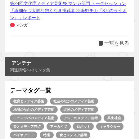
第24回文化庁メディア芸術祭 マンガ部門 トークセッション
「繊細かつ大胆な飽くなき挑戦者 羽海野チカ『3月のライオ
ン』」レポート
マンガ
一覧を見る
アンテナ
関連情報へのリンク集
テーマタグ一覧
教育とメディア芸術
社会のなかのメディア芸術
地域のなかのメディア芸術
北米のメディア芸術
ヨーロッパのメディア芸術
アジアのメディア芸術
共生社会
音とメディア芸術
アーカイブ
ロボット
キャラクター
バイオアート
特撮
食とメディア芸術