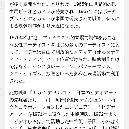
が多く展開された。とりわけ、1965年に世界初の民
生用ビデオとカメラが発売され、1967年にはポータ
ブル・ビデオカメラが米国で発売されて以降、個人に
よる映像制作がより身近になった。
1970年代には、フェミニズム的立場で制作をおこな
う女性アーティストをはじめ多くのアーティストにと
って、ビデオは自由で開放的なメディア（オルタナテ
ィブ・メディア）として位置づけられ、映像制作だけ
ではなく、インスタレーション、パフォーマンス、ア
クティビィズム、放送といった多様な表現活動で利用
された。
記録映画『キカイ デ ミルコト—日本のビデオアート
の先駆者たち—』は、阿部修也氏(ナムジュン・パイ
クとコラボレーションしたエンジニア）、「ビデオ・
アース」を1971年に設立した中嶋興氏、1972年より
「ビデオひろば」で活動した中谷芙二子氏、小林はく
どう氏、松本俊夫氏、かわなかのぶひろ氏、山口勝弘