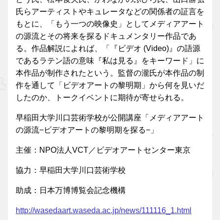
氏らアーティストやキュレータなどの関係者の証言を
もとに、「もう一つの映像史」としてメディアアート
の源流とその将来を探るドキュメンタリー作品であ
る。作品解説によれば、「『ビデオ (Video)』の語源
であるラテン語の意味『私は見る』をキーワード」に
本作品が制作されたという。監督の瀧氏が本作品の制
作を通して「ビデオアートの黎明期」から何を見いだ
したのか、トークイベントに期待が寄せられる。
早稲田大学川口芸術学校が公開講座「メディアアート
の源流−ビデオアートの黎明期を探る−」
主催：NPO法人VCT／ビデオアートセンター東京
協力：早稲田大学川口芸術学校
助成：日本万博博覧会記念機構
http://wasedaart.waseda.ac.jp/news/111116_1.html