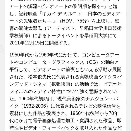
アートの源流−ビデオアートの黎明期を探る−」と題
し、記録映画『キカイ デ ミルコト —日本のビデオア
ートの先駆者たち— 』（HDV、75分）を上映し、監
督の瀧健太郎氏（アーティスト、早稲田大学川口芸術
学校講師）によるトークイベントを早稲田大学にて
2011年12月15日に開催する。
1950年代から1960年代にかけて、コンピュータアー
トやコンピュータ・グラフィックス（CG）の動向と
平行して、ビデオアートの前夜ともいえる活動が展開
された。松本俊夫氏に代表される実験映画やエクスパ
ンデッド・シネマ（拡張映画）の活動では、ビデオと
フィルムのメディア特性について強く意識されてい
た。1960年代初頭は、現代美術家のナムジュン・パ
イク（1932-2006）に代表されるテレビの映像信号を
素材にした作品が発表され、1960年代後半から70年
代にかけて電子画像処理で加工・変調された作品、即
時性やビデオ・フィードバックを取り入れた作品など