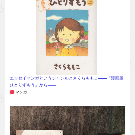
エッセイマンガというジャンルとさくらももこ――『漫画版
ひとりずもう』から――
マンガ