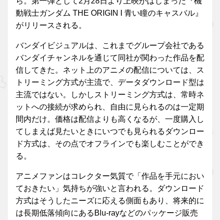
ら。第一弾として2月28日より上映がはじまった『機
動戦士ガンダム THE ORIGIN I 青い瞳のキャスバル』
がリリースされる。
バンダイビジュアルは、これまでグループ会社である
バンダイチャンネルを通じて同社が関わった作品を配
信してきた。ネット上のアニメの配信については、ス
トリーミング方式が主流で、データダウンロード型は
主流ではない。しかしストリーミング方式は、常時ネ
ットへの接続が求められ、自由に見られるのは一定期
間内だけ。価格は配信よりも高くなるが、一度購入し
てしまえば見たいときにいつでも見られるダウンロー
ド方式は、その点でオフラインでも楽しむことができ
る。
アニメファンはコレクター気質で「作品を手元におい
ておきたい」気持ちが強いと言われる。ダウンロード
方式はそうしたニーズに応える側面もあり、将来的に
は長期低落傾向にあるBlu-rayなどのパッケージ販売