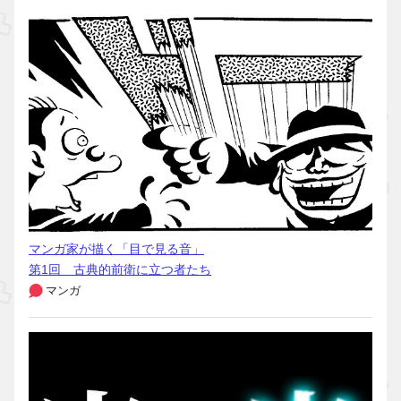
マンガ家が描く「目で見る音」
第1回 古典的前衛に立つ者たち
マンガ