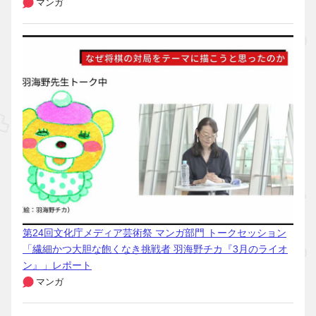
マンガ
第24回文化庁メディア芸術祭 マンガ部門 トークセッション
「繊細かつ大胆な飽くなき挑戦者 羽海野チカ『3月のライオ
ン』」レポート
マンガ