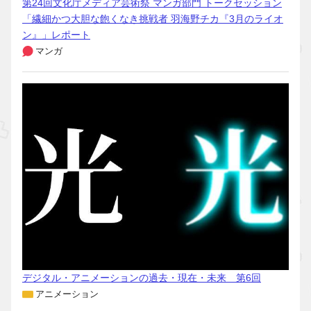
第24回文化庁メディア芸術祭 マンガ部門 トークセッション
「繊細かつ大胆な飽くなき挑戦者 羽海野チカ『3月のライオ
ン』」レポート
マンガ
デジタル・アニメーションの過去・現在・未来 第6回
アニメーション