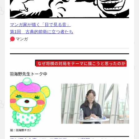
マンガ家が描く「目で見る音」
第1回 古典的前衛に立つ者たち
マンガ