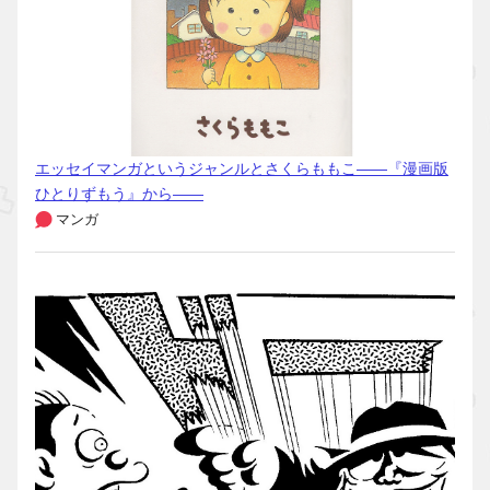
エッセイマンガというジャンルとさくらももこ――『漫画版
ひとりずもう』から――
マンガ