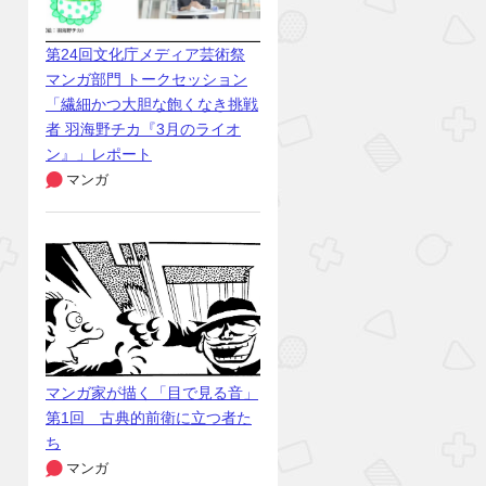
第24回文化庁メディア芸術祭
マンガ部門 トークセッション
「繊細かつ大胆な飽くなき挑戦
者 羽海野チカ『3月のライオ
ン』」レポート
マンガ
マンガ家が描く「目で見る音」
第1回 古典的前衛に立つ者た
ち
マンガ