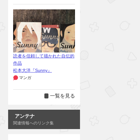
読者を信頼して描かれた自伝的
作品
松本大洋『Sunny』
マンガ
一覧を見る
アンテナ
関連情報へのリンク集