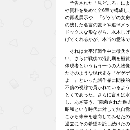
予告された「見どころ」によ
や資料を集めて全6章で構成し
の再現展示や、「ゲゲゲの女房
の残した名言の数々や追悼メッ
ドックスな形ながら、水木しげ
げてくれるかが、本当の意味で
それは太平洋戦争中に徴兵さ
い、さらに戦後の混乱期を極貧
体現者というもう一つの人物像
たそのような現代史を『ゲゲゲ
よ！』といった諸作品に間接的
不信の視線で貫かれているよう
とくであった。さらに言えば水
し、あざ笑う、"隠蔽された過
昭和という時代に対して無自覚
こから未来を志向してみせたの
過去にその希望を託し続けたの