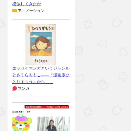
模倣してきたか
アニメーション
エッセイマンガというジャンル
とさくらももこ――『漫画版ひ
とりずもう』から――
マンガ