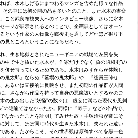
れば、水木しげるにまつわるマンガを含めた様々な作品
、その中には初公開の品も多いとのこと。また水木の書斎
」こと武良布枝夫人へのインタビュー映像、さらに水木
セージが展示されるとのことで、企画展としてはオーソ
るという作家の人物像を戦後史を通してどれほど掘り下
の見どころということになるだろう。
れ、生き地獄とされたニューギニアの戦場で左腕を失
の中で生き抜いた水木が、作家だけでなく"負の昭和史"の
を併せ持っているためである。水木はみずからが体験し
の鬼太郎』ならぬ『墓場の鬼太郎』や、『総員玉砕せ
、あるいは直接的に反映させ、また初期の作品群が人間
に、さながら作品を持って自身の悪魔祓いとするかのご
木の生み出した"妖怪"の数々は、虚妄に満ちた現代を風刺
去"の隠喩ではなかったか。同様に『奇子』などの作品で、
でなかったことを証明してみせた故・手塚治虫が常にそ
に対して、ほぼ同じ時代を生きた水木は、失われた遠い
である。だからこそ、その世界観は原稿すべてを黒一色