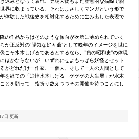
き込みとなって表れ、登場人物もまた虚無的な描線で脱
世界に収まっている。それはまさしくマンガという形で
が体験した戦後史を相対化するために生み出した表現で
降の作品からはそのような傾向が次第に薄められていく
ろか正反対の"陽気な好々爺"として晩年のイメージを世に
像こそ水木しげるであるとするなら、"負の昭和史"の体現
にほかならないが、いずれにせよもっぱら妖怪とセット
るがどれだけ一作家、一個人、そして一人の人間として
年を経ての「追悼水木しげる ゲゲゲの人生展」が水木
ことを願って、指折り数えつつその開催を待つことにし
17日 更新