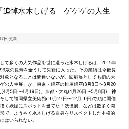
「追悼水木しげる ゲゲゲの人生
17日 更新
て多くの人気作品を世に送った水木しげるは、2015年
93歳の長寿を全うして鬼籍に入った。その業績は今後長
対象となることは間違いないが、回顧展としても初の大
の人生展」が、東京・銀座の松屋銀座(3月8日〜3月20
4月5日〜4月19日)、京都・大丸(4月26日〜5月8日)、神
、そして福岡県立美術館(10月27日〜12月10日)で順に開催
描く妖怪にスポットを当てた「妖怪展」などは数多く開
形で、ようやく水木しげる自身をリスペクトした本格的
にはいられない。