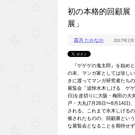
初の本格的回顧展
展」
霜月 たかなか
2017年2月
『ゲゲゲの鬼太郎』を始めとし
の末、マンガ家としては珍しい
きに渡ってマンガ研究者たちの
展覧会「追悼水木しげる ゲゲゲ
日)を皮切りに大阪・梅田の大丸(
戸・大丸(7月26日〜8月14日)
される。これまで水木しげるの
催されたものの、回顧展という
な展覧会となることを期待せず