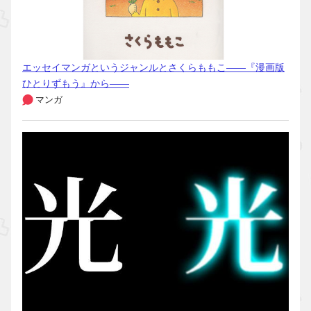
エッセイマンガというジャンルとさくらももこ――『漫画版
ひとりずもう』から――
マンガ