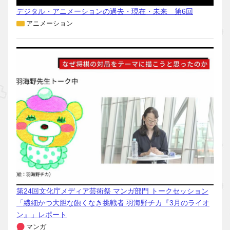
デジタル・アニメーションの過去・現在・未来 第6回
アニメーション
第24回文化庁メディア芸術祭 マンガ部門 トークセッション
「繊細かつ大胆な飽くなき挑戦者 羽海野チカ『3月のライオ
ン』」レポート
マンガ