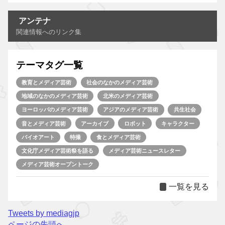
アンテナ
関連情報へのリンク集
テーマタグ一覧
教育とメディア芸術
社会のなかのメディア芸術
地域のなかのメディア芸術
北米のメディア芸術
ヨーロッパのメディア芸術
アジアのメディア芸術
共生社会
音とメディア芸術
アーカイブ
ロボット
キャラクター
バイオアート
特撮
食とメディア芸術
文化庁メディア芸術祭を語る
メディア芸術ニュースレター
メディア芸術オープントーク
一覧を見る
Tweets by mediagjp
ページの先頭へ