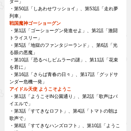
ター」
・第50話「しあわせワッショイ」、第53話「走れ夢
列車」
戦国魔神ゴーショーグン
・第1話「ゴーショーグン発進せよ」、第2話「激闘
トライスリー」
・第5話「地獄のファンタジーランド」、第6話「光
る眼の悪魔」
・第10話「恐るべしビムラーの謎」、第11話「花束
を君に」
・第16話「さらば青春の日々」、第17話「グッドサ
ンダー危機一発」
アイドル天使 ようこそようこ
・第1話「ようこそIN公園通り」、第2話「歌声はバ
イエルで」
・第3話「すてきなロフト」、第4話「トマトの朝は
歌声で」
・第8話「すてきなハンズロフト」、第10話「ようこ