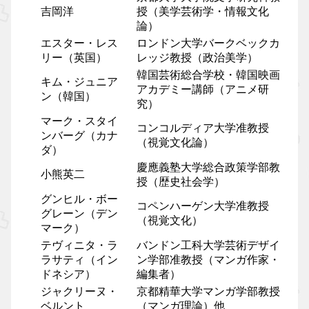
吉岡洋
授（美学芸術学・情報文化
論）
エスター・レス
ロンドン大学バークベックカ
リー（英国）
レッジ教授（政治美学）
韓国芸術総合学校・韓国映画
キム・ジュニア
アカデミー講師（アニメ研
ン（韓国）
究）
マーク・スタイ
コンコルディア大学准教授
ンバーグ（カナ
（視覚文化論）
ダ）
慶應義塾大学総合政策学部教
小熊英二
授（歴史社会学）
グンヒル・ボー
コペンハーゲン大学准教授
グレーン（デン
（視覚文化）
マーク）
テヴィニタ・ラ
バンドン工科大学芸術デザイ
ラサティ（イン
ン学部准教授（マンガ作家・
ドネシア）
編集者）
ジャクリーヌ・
京都精華大学マンガ学部教授
ベルント
（マンガ理論）他