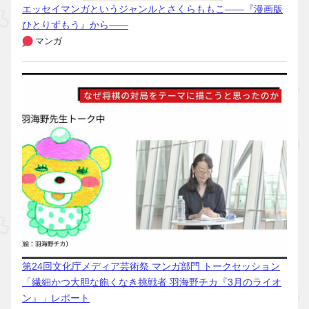
エッセイマンガというジャンルとさくらももこ――『漫画版
ひとりずもう』から――
マンガ
第24回文化庁メディア芸術祭 マンガ部門 トークセッション
「繊細かつ大胆な飽くなき挑戦者 羽海野チカ『3月のライオ
ン』」レポート