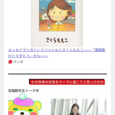
エッセイマンガというジャンルとさくらももこ――『漫画版
ひとりずもう』から――
マンガ