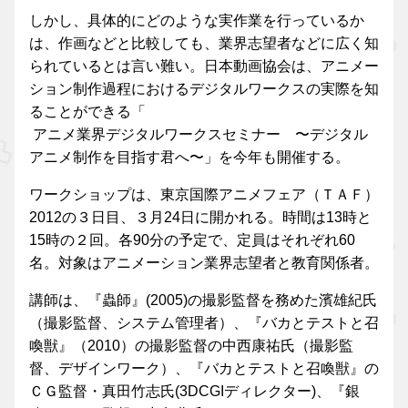
しかし、具体的にどのような実作業を行っているか
は、作画などと比較しても、業界志望者などに広く知
られているとは言い難い。日本動画協会は、アニメー
ション制作過程におけるデジタルワークスの実際を知
ることができる「
アニメ業界デジタルワークスセミナー 〜デジタル
アニメ制作を目指す君へ〜」を今年も開催する。
ワークショップは、東京国際アニメフェア（ＴＡＦ）
2012の３日目、３月24日に開かれる。時間は13時と
15時の２回。各90分の予定で、定員はそれぞれ60
名。対象はアニメーション業界志望者と教育関係者。
講師は、『蟲師』(2005)の撮影監督を務めた濱雄紀氏
（撮影監督、システム管理者）、『バカとテストと召
喚獣』（2010）の撮影監督の中西康祐氏（撮影監
督、デザインワーク）、『バカとテストと召喚獣』の
ＣＧ監督・真田竹志氏(3DCGIディレクター)、『銀