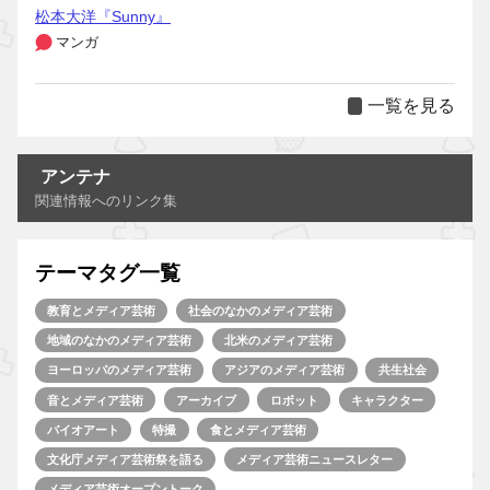
松本大洋『Sunny』
マンガ
一覧を見る
アンテナ
関連情報へのリンク集
テーマタグ一覧
教育とメディア芸術
社会のなかのメディア芸術
地域のなかのメディア芸術
北米のメディア芸術
ヨーロッパのメディア芸術
アジアのメディア芸術
共生社会
音とメディア芸術
アーカイブ
ロボット
キャラクター
バイオアート
特撮
食とメディア芸術
文化庁メディア芸術祭を語る
メディア芸術ニュースレター
メディア芸術オープントーク