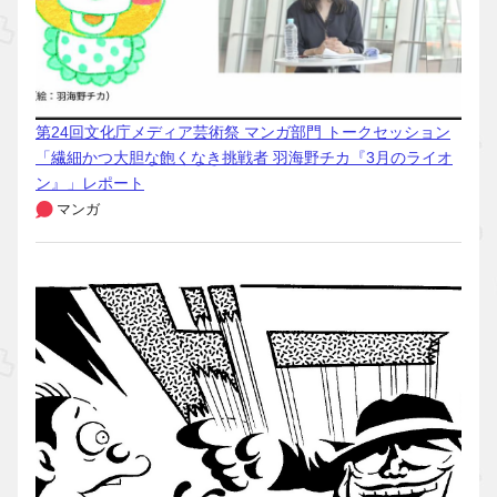
第24回文化庁メディア芸術祭 マンガ部門 トークセッション
「繊細かつ大胆な飽くなき挑戦者 羽海野チカ『3月のライオ
ン』」レポート
マンガ