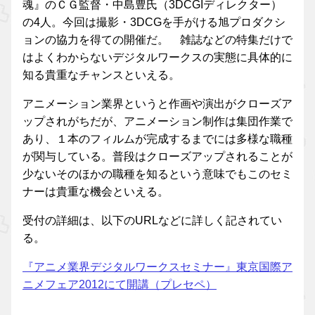
魂』のＣＧ監督・中島豊氏（3DCGIディレクター）
の4人。今回は撮影・3DCGを手がける旭プロダクシ
ョンの協力を得ての開催だ。 雑誌などの特集だけで
はよくわからないデジタルワークスの実態に具体的に
知る貴重なチャンスといえる。
アニメーション業界というと作画や演出がクローズア
ップされがちだが、アニメーション制作は集団作業で
あり、１本のフィルムが完成するまでには多様な職種
が関与している。普段はクローズアップされることが
少ないそのほかの職種を知るという意味でもこのセミ
ナーは貴重な機会といえる。
受付の詳細は、以下のURLなどに詳しく記されてい
る。
『アニメ業界デジタルワークスセミナー』東京国際ア
ニメフェア2012にて開講（プレセペ）