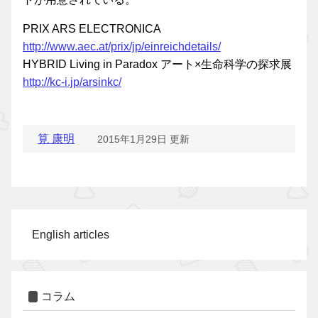
PRIX ARS ELECTRONICA
http://www.aec.at/prix/jp/einreichdetails/
HYBRID Living in Paradox アート×生命科学の探求展
http://kc-i.jp/arsinkc/
筧 康明
2015年1月29日 更新
English articles
コラム