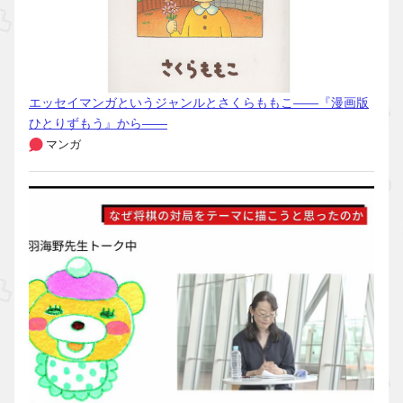
エッセイマンガというジャンルとさくらももこ――『漫画版
ひとりずもう』から――
マンガ