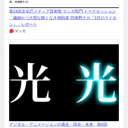
第24回文化庁メディア芸術祭 マンガ部門 トークセッション
「繊細かつ大胆な飽くなき挑戦者 羽海野チカ『3月のライオ
ン』」レポート
マンガ
デジタル・アニメーションの過去・現在・未来 第6回