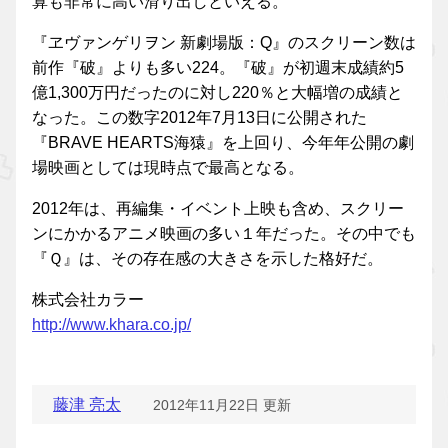
算も非常に高い滑り出しといえる。
『ヱヴァンゲリヲン 新劇場版：Q』のスクリーン数は
前作『破』よりも多い224。『破』が初週末成績約5
億1,300万円だったのに対し220％と大幅増の成績と
なった。この数字2012年7月13日に公開された
『BRAVE HEARTS海猿』を上回り、今年年公開の劇
場映画としては現時点で最高となる。
2012年は、再編集・イベント上映も含め、スクリー
ンにかかるアニメ映画の多い１年だった。その中でも
『Ｑ』は、その存在感の大きさを示した格好だ。
株式会社カラー
http://www.khara.co.jp/
藤津 亮太
2012年11月22日 更新