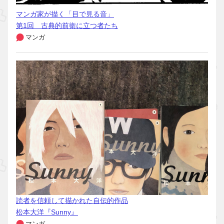
マンガ家が描く「目で見る音」
第1回 古典的前衛に立つ者たち
マンガ
読者を信頼して描かれた自伝的作品
松本大洋『Sunny』
マンガ