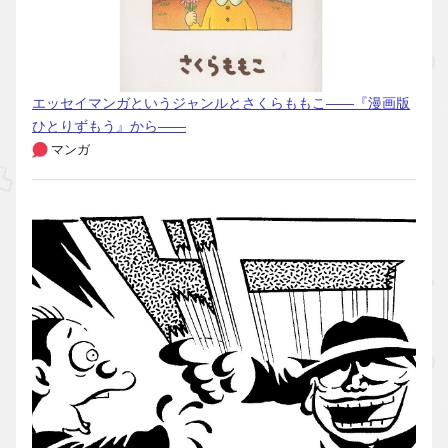
エッセイマンガというジャンルとさくらももこ――『漫画版
ひとりずもう』から――
マンガ