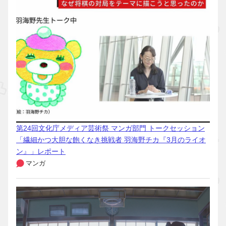
第24回文化庁メディア芸術祭 マンガ部門 トークセッション
「繊細かつ大胆な飽くなき挑戦者 羽海野チカ『3月のライオ
ン』」レポート
マンガ