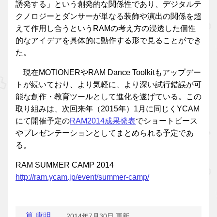
誘発する」という創発的な関係性であり、デジタルテ
クノロジーとダンサーが単なる装飾や演出の関係を超
えて作用し合うというRAMの考え方の浸透した個性
的なアイデアを具体的に動作する形で見ることができ
た。
現在MOTIONERやRAM Dance Toolkitもアップデー
トが続いており、より気軽に、より深い試行錯誤が可
能な創作・教育ツールとして進化を遂げている。この
取り組みは、次回来年（2015年）1月に同じくYCAM
にて開催予定の
RAM2014成果発表
でショートピース
やプレゼンテーションとしてまとめられる予定であ
る。
RAM SUMMER CAMP 2014
http://ram.ycam.jp/event/summer-camp/
筧 康明
2014年7月30日 更新