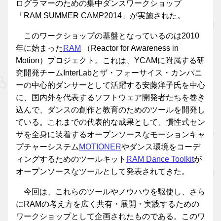
ログラマーのための集中ダンスワークショップ
「RAM SUMMER CAMP2014」が実施された。
このワークショップの基盤となっているのは2010
年に始まった
RAM
（Reactor for Awareness in
Motion）プロジェクト。これは、YCAMに附属する研
究開発チームInterLabとザ・フォーサイス・カンパニ
ーの中心的ダンサーとして活躍する安藤洋子氏を中心
に、国内外を代表するソフトウェア開発者たちを巻き
込んで、ダンスの創作と教育のためのツールを開発し
ている。これまでの代表的な成果として、慣性式セン
サを全身に装着するオープンソースなモーションキャ
プチャーシステム
MOTIONER
やダンス環境をコーデ
ィングするためのツールキット
RAM Dance Toolkit
が
オープンソースなツールとして発表されてきた。
今回は、これらのツールやノウハウを駆使し、さら
にRAMの考え方を広く共有・展開・実践するための
ワークショップとして企画されたものである。このワ