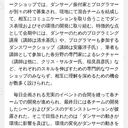
ークショップでは、ダンサー／振付家とプログラマー
が別々の枠で募集され、現地にて混合チームを結成し
て、相互にコミュニケーションを取り合うことでダン
ス表現およびその環境の開発に取り組む。特徴的な点
として会期中には、ダンサーのためのプログラミング
講座（講師は清水基氏）や、プログラマーも参加する
ダンスワークショップ（講師は安藤洋子氏）、筆者も
講師として参加した各分野の専門家によるレクチャー
（講師は他に、クリス・サルター氏、稲見昌彦氏）な
ど、それぞれのスキルを伸ばすための専門的なワーク
ショップのみならず、相互に理解を深めるための機会
が数多く設けられた。
毎日企画される充実のイベントの合間を縫って各チ
ームでの開発が進められ、最終日には各チームの開発
したシーンおよびダンスのデモンストレーションが披
露された。そこで目指されたのは「ダンサーの動きが
環境に影響を及ぼし、環境の変化がダンサーの動きを