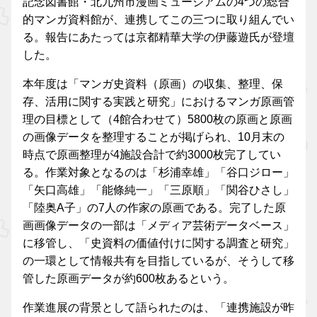
記念図書館・北九州市漫画ミュージアムの4つの総合
的マンガ資料館が、連携してこの三つに取り組んでい
る。報告にあたっては京都精華大学の伊藤遊氏が登壇
した。
本年度は「マンガ史資料（原画）の収集、整理、保
存、活用に関する実践と研究」におけるマンガ原画管
理の目標として（4館合わせて）5800枚の原画と原画
の画像データを整理することが掲げられ、10月末の
時点で原画整理が4施設合計で約3000枚完了してい
る。作業対象となるのは「杉浦幸雄」「谷口ジロー」
「矢口高雄」「能條純一」「三原順」「関谷ひさし」
「陸奥A子」の7人の作家の原画である。完了した原
画画像データの一部は「メディア芸術データベース」
に移管し、「史資料の価値付けに関する調査と研究」
の一環として情報共有を目指しているが、そうして移
管した原画データが約600枚あるという。
作業進展の背景として語られたのは、「連携施設が昨