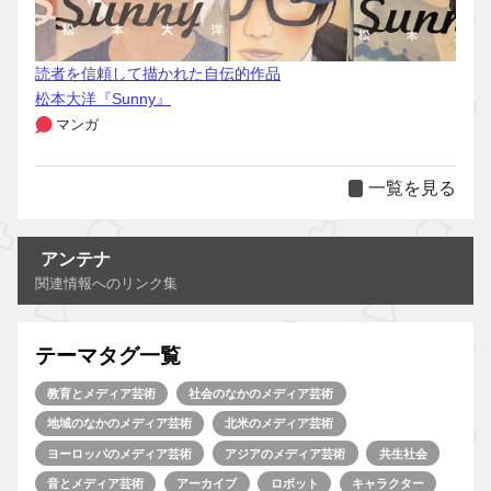
読者を信頼して描かれた自伝的作品
松本大洋『Sunny』
マンガ
一覧を見る
アンテナ
関連情報へのリンク集
テーマタグ一覧
教育とメディア芸術
社会のなかのメディア芸術
地域のなかのメディア芸術
北米のメディア芸術
ヨーロッパのメディア芸術
アジアのメディア芸術
共生社会
音とメディア芸術
アーカイブ
ロボット
キャラクター