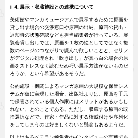
4. 展示・収蔵施設との連携について
美術館やマンガミュージアムで展示するために原画を
貸し出す場合の交渉窓口や原画の出納、原画の貸出・
返却時の状態確認なども担当編集者が行っている。展
覧会貸し出しでは、原画を１枚の絵としてではなく複
数のページのつながりで読んで欲しいことと、セリフ
がデジタル処理され「吹き出し」が真っ白の場合の原
画をストレスなく読むため巧い展示方法がないものだ
ろうか、という希望があるそうだ。
公的施設・機関によるマンガ原画の大規模な保管シス
テムが仮に実現した場合、出版社よりは、原画を手元
で保管されている個人作家にはメリットがあるかもし
れない、とのことである。ただし、収蔵する原画の取
捨選択などで、作家・作品に対する権威付けや序列化
をしてしまうのは好ましくないと懸念もあるようだ。
以上はあるベテラン編集者のインタビューの言葉であ