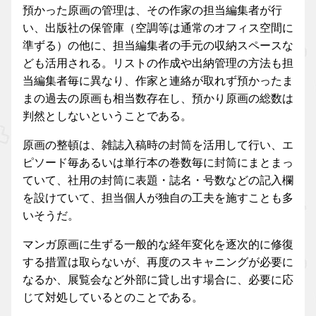
預かった原画の管理は、その作家の担当編集者が行
い、出版社の保管庫（空調等は通常のオフィス空間に
準ずる）の他に、担当編集者の手元の収納スペースな
ども活用される。リストの作成や出納管理の方法も担
当編集者毎に異なり、作家と連絡が取れず預かったま
まの過去の原画も相当数存在し、預かり原画の総数は
判然としないということである。
原画の整頓は、雑誌入稿時の封筒を活用して行い、エ
ピソード毎あるいは単行本の巻数毎に封筒にまとまっ
ていて、社用の封筒に表題・誌名・号数などの記入欄
を設けていて、担当個人が独自の工夫を施すことも多
いそうだ。
マンガ原画に生ずる一般的な経年変化を逐次的に修復
する措置は取らないが、再度のスキャニングが必要に
なるか、展覧会など外部に貸し出す場合に、必要に応
じて対処しているとのことである。