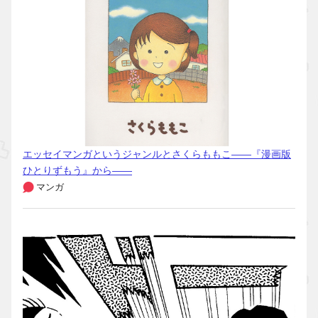
エッセイマンガというジャンルとさくらももこ――『漫画版
ひとりずもう』から――
マンガ