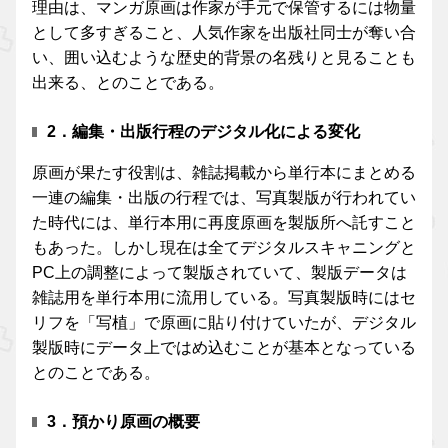
理由は、マンガ原画は作家が手元で保管するには物量
として多すぎること、人気作家を出版社同士が奪い合
い、囲い込むような歴史的背景の名残りと見ることも
出来る、とのことである。
2．編集・出版行程のデジタル化による変化
原画が果たす役割は、雑誌掲載から単行本にまとめる
一連の編集・出版の行程では、写真製版が行われてい
た時代には、単行本用に再度原画を製版所へ託すこと
もあった。しかし現在は全てデジタルスキャニングと
PC上の調整によって製版されていて、製版データは
雑誌用を単行本用に流用している。写真製版時にはセ
リフを「写植」で原画に貼り付けていたが、デジタル
製版時にデータ上ではめ込むことが基本となっている
とのことである。
3．預かり原画の概要