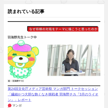
読まれている記事
第24回文化庁メディア芸術祭 マンガ部門 トークセッション
「繊細かつ大胆な飽くなき挑戦者 羽海野チカ『3月のライオ
ン』」レポート
マンガ