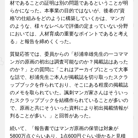
材であることの証明は別の問題であるということが明
らかになった。本事業の目的ではないが、後者の“資
格”の仕組みをどのように構築していくかは、マンガ
のような、様々なレベルで評価の定まっていない分野
においては、人材育成の重要なポイントであると考え
る」と報告を締めくくった。
質疑応答では、委員からの「杉浦幸雄先生の一コママ
ンガの原画の初出は調査可能なのか？掲載誌はあった
のか？」との質問に「これはアーカイブにとって大事
な話で、杉浦先生ご本人が掲載誌を切り取ったスクラ
ップブックを作られており、そこにある程度の掲載誌
のメモを取られていた。諷刺マンガ家さんはそういっ
たスクラップブックを結構作られていることが多いの
で、原画と共にそういった資料により初出掲載情報が
判ることが多い。」と回答があった。
続いて、「報告書ではマンガ原画の保管は対象が
5800万点ぐらいあり、1点600円ぐらい掛かると見積