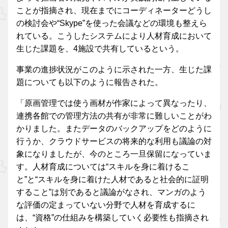
ことが指摘され、現在までにコーディネーターどうし
の検討会や“Skype”を使った会議などの環境も整えら
れている。こうしたシステムにより人材育成において
生じた課題を、4施設で共有しているという。
事業の進捗状況がこのように示された一方、生じた課
題についても以下のように報告された。
「原画管理では使う画材が作家によって異なったり、
連携各館での管理方法の共有が非常に難しいことがわ
かりました。またデータのバックアップをどのように
行うか、クラウドサービスの将来的な利用も議論の対
象になりましたが、今のところ一旦保留になっていま
す。人材育成については“スキルを身に着けるこ
と”と“スキルを身に着けた人材であると社会的に証明
すること”は別であると議論がなされ、マンガのよう
な評価の定まっていない分野で人材を育成するに
は、“資格”の仕組みを構築していく必要性も指摘され