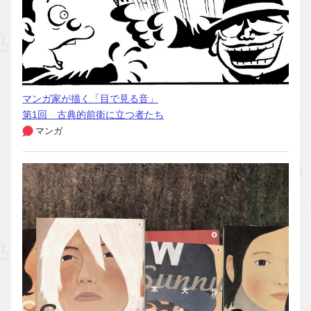
マンガ家が描く「目で見る音」
第1回 古典的前衛に立つ者たち
マンガ