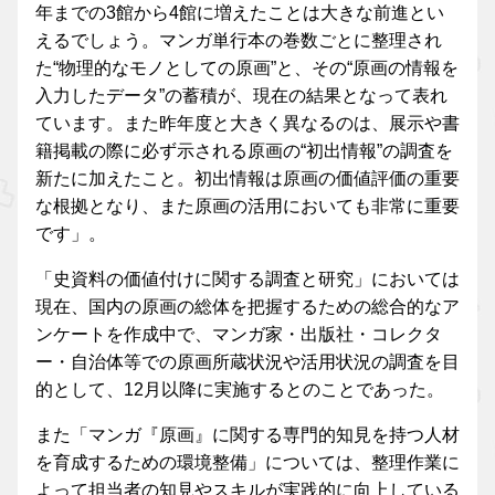
年までの3館から4館に増えたことは大きな前進とい
えるでしょう。マンガ単行本の巻数ごとに整理され
た“物理的なモノとしての原画”と、その“原画の情報を
入力したデータ”の蓄積が、現在の結果となって表れ
ています。また昨年度と大きく異なるのは、展示や書
籍掲載の際に必ず示される原画の“初出情報”の調査を
新たに加えたこと。初出情報は原画の価値評価の重要
な根拠となり、また原画の活用においても非常に重要
です」。
「史資料の価値付けに関する調査と研究」においては
現在、国内の原画の総体を把握するための総合的なア
ンケートを作成中で、マンガ家・出版社・コレクタ
ー・自治体等での原画所蔵状況や活用状況の調査を目
的として、12月以降に実施するとのことであった。
また「マンガ『原画』に関する専門的知見を持つ人材
を育成するための環境整備」については、整理作業に
よって担当者の知見やスキルが実践的に向上している