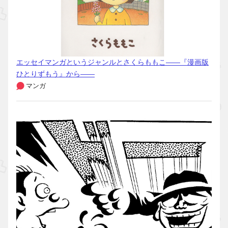
エッセイマンガというジャンルとさくらももこ――『漫画版
ひとりずもう』から――
マンガ