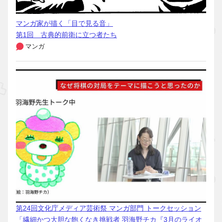
マンガ家が描く「目で見る音」
第1回 古典的前衛に立つ者たち
マンガ
第24回文化庁メディア芸術祭 マンガ部門 トークセッション
「繊細かつ大胆な飽くなき挑戦者 羽海野チカ『3月のライオ