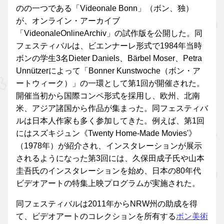
のの一つである「Videonale Bonn」（ボン、独）
が、オンライン・アーカイブ
「VideonaleOnlineArchiv」の試作版を公開した。同
フェスティバルは、ビエンナーレ形式で1984年当時
ボンの学生3名Dieter Daniels、Bärbel Moser、Petra
Unnützerによって「Bonner Kunstwoche（ボン・ア
ートウィーク）」の一環として第1回が開催された。
開催当初から国際コンペ形式を採用し、欧州、北南
米、アジア諸国から作品が集まった。同フェスティバ
ルは日本人作家も多く参加してきた。例えば、第1回
にはスズキジュン《Twenty Home-Made Movies'》
（1978年）が紹介され、インスタレーションが展示
されるようになった第3回には、久保田成子氏や山本
圭吾氏のインスタレーションを始め、日本の80年代
ビデオアートの特集上映プログラムが実施された。
同フェスティバルは2011年からNRW州の助成を得
て、ビデオアートのコレクションを所有する
ボン美術