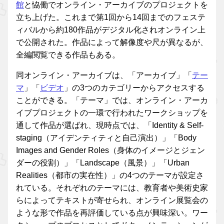
館
と恊働でオンライン・アーカイブのプロジェクトを
立ち上げた。これまで第1回から14回までのフェステ
ィバルから約180作品がデジタル化されオンライン上
で公開された。作品によって解像度や尺が異なるが、
全編閲覧できる作品もある。
同オンライン・アーカイブは、「アーカイブ」「
テー
マ
」「
ビデオ
」の3つのカテゴリーからアクセスする
ことができる。「テーマ」では、オンライン・アーカ
イブプロジェクトの一環で行われたワークショップを
通して作品が選ばれ、現時点では、「Identity & Self-
staging（アイデンティティと自己演出）」「Body
Images and Gender Roles（身体のイメージとジェン
ダーの役割）」「Landscape（風景）」「Urban
Realities（都市の実在性）」の4つのテーマが設定さ
れている。それぞれのテーマには、教育者や美術史家
らによってテキストが寄せられ、オンライン展覧会の
ような形で作品を再評価している点が興味深い。ワー