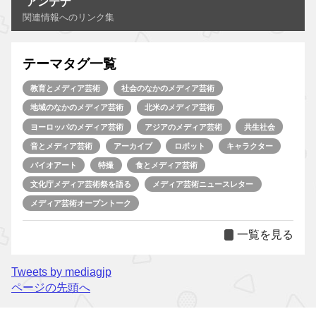
アンテナ
関連情報へのリンク集
テーマタグ一覧
教育とメディア芸術
社会のなかのメディア芸術
地域のなかのメディア芸術
北米のメディア芸術
ヨーロッパのメディア芸術
アジアのメディア芸術
共生社会
音とメディア芸術
アーカイブ
ロボット
キャラクター
バイオアート
特撮
食とメディア芸術
文化庁メディア芸術祭を語る
メディア芸術ニュースレター
メディア芸術オープントーク
一覧を見る
Tweets by mediagjp
ページの先頭へ