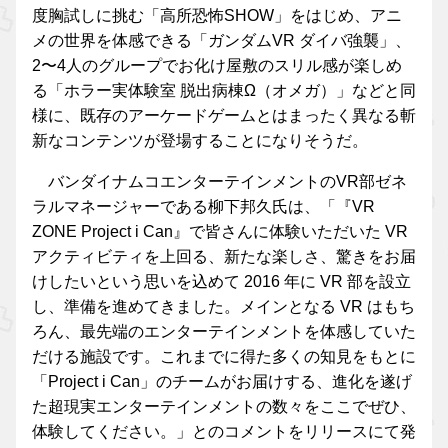
度胸試しに挑む「高所恐怖SHOW」をはじめ、アニ
メの世界を体感できる「ガンダムVR ダイバ強襲」、
2〜4人のグループでお化け屋敷のスリル感が楽しめ
る「ホラー実体験室 脱出病棟Ω（オメガ）」などと同
様に、既存のアーケードゲームとはまったく異なる斬
新なコンテンツが登場することになりそうだ。
バンダイナムコエンターテインメントのVR部ゼネ
ラルマネージャーである柳下邦久氏は、「『VR
ZONE Project i Can』で皆さんに体験いただいた VR
アクティビティを上回る、新たな楽しさ、驚きをお届
けしたいという思いを込めて 2016 年に VR 部を設立
し、準備を進めてきました。メインとなる VR はもち
ろん、最先端のエンターテインメントを体感していた
だける施設です。これまでに得た多くの知見をもとに
「Project i Can」のチームがお届けする、進化を遂げ
た超現実エンターテインメントの数々をここでぜひ、
体験してください。」とのコメントをリリースにて発