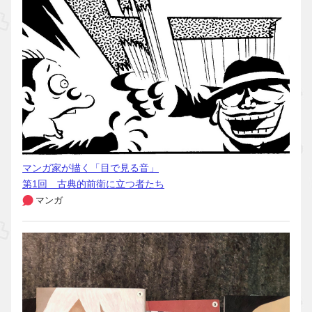
マンガ家が描く「目で見る音」
第1回 古典的前衛に立つ者たち
マンガ