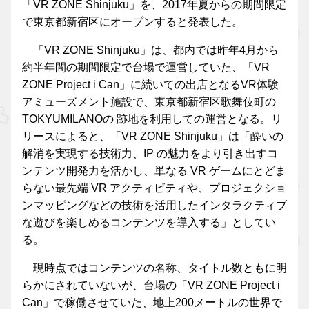
「VR ZONE Shinjuku」を、2017年夏からの期間限定
で東京都新宿区にオープンすると発表した。
「VR ZONE Shinjuku」は、都内では昨年4月から
約半年間の期間限定で台場で運営していた、「VR
ZONE Project i Can」に続いての出店となるVR体験
アミューズメント施設で、東京都新宿区歌舞伎町の
TOKYUMILANOの 跡地を利用しての運営となる。リ
リースによると、「VR ZONE Shinjuku」は「酔いの
解消を実現する技術力、IP の魅力をより引き出すコ
ンテンツ開発力を活かし、単なる VR ゲームにとどま
らない最先端 VR アクティビティや、プロジェクショ
ンマッピングなどの技術を活用したインタラクティブ
な遊びを楽しめるコンテンツを導入する」としてい
る。
現時点ではコンテンツの名称、タイトル数ともに明
らかにされていないが、台場の「VR ZONE Project i
Can」で稼働させていた、地上200メートルの世界で