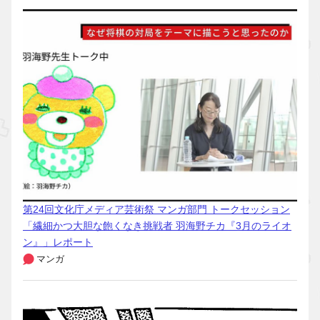
第24回文化庁メディア芸術祭 マンガ部門 トークセッション
「繊細かつ大胆な飽くなき挑戦者 羽海野チカ『3月のライオ
ン』」レポート
マンガ