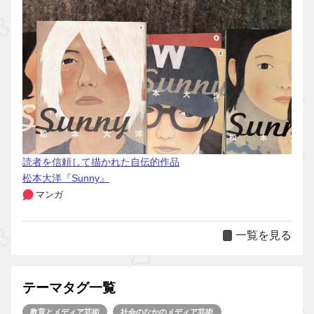
読者を信頼して描かれた自伝的作品
松本大洋『Sunny』
マンガ
一覧を見る
テーマタグ一覧
教育とメディア芸術
社会のなかのメディア芸術