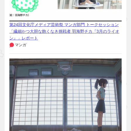
第24回文化庁メディア芸術祭 マンガ部門 トークセッション
「繊細かつ大胆な飽くなき挑戦者 羽海野チカ『3月のライオ
ン』」レポート
マンガ