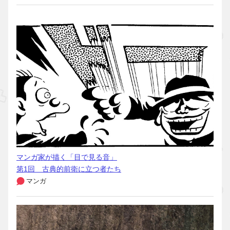
マンガ家が描く「目で見る音」
第1回 古典的前衛に立つ者たち
マンガ