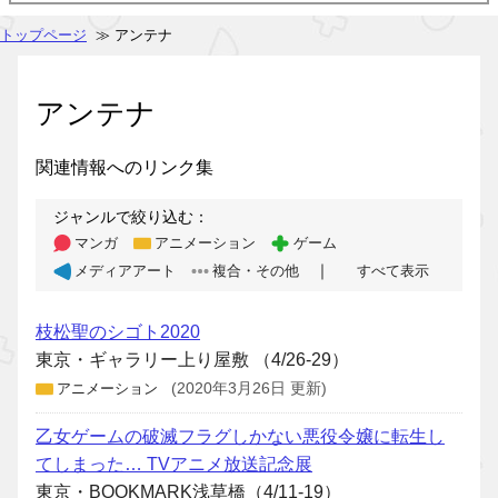
トップページ
≫ アンテナ
アンテナ
関連情報へのリンク集
ジャンルで絞り込む：
マンガ
アニメーション
ゲーム
｜
メディアアート
複合・その他
すべて表示
枝松聖のシゴト2020
東京・ギャラリー上り屋敷 （4/26-29）
アニメーション
(2020年3月26日 更新)
乙女ゲームの破滅フラグしかない悪役令嬢に転生し
てしまった… TVアニメ放送記念展
東京・BOOKMARK浅草橋（4/11-19）