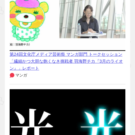
第24回文化庁メディア芸術祭 マンガ部門 トークセッション
「繊細かつ大胆な飽くなき挑戦者 羽海野チカ『3月のライオ
ン』」レポート
マンガ