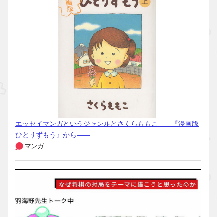
エッセイマンガというジャンルとさくらももこ――『漫画版
ひとりずもう』から――
マンガ