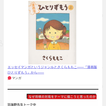
エッセイマンガというジャンルとさくらももこ――『漫画版
ひとりずもう』から――
マンガ