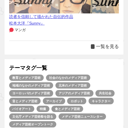
読者を信頼して描かれた自伝的作品
松本大洋『Sunny』
マンガ
一覧を見る
テーマタグ一覧
教育とメディア芸術
社会のなかのメディア芸術
地域のなかのメディア芸術
北米のメディア芸術
ヨーロッパのメディア芸術
アジアのメディア芸術
共生社会
音とメディア芸術
アーカイブ
ロボット
キャラクター
バイオアート
特撮
食とメディア芸術
文化庁メディア芸術祭を語る
メディア芸術ニュースレター
メディア芸術オープントーク