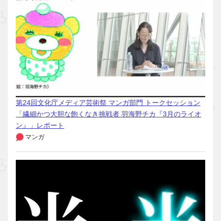
第24回文化庁メディア芸術祭 マンガ部門 トークセッション
「繊細かつ大胆な飽くなき挑戦者 羽海野チカ『3月のライオ
ン』」レポート
マンガ