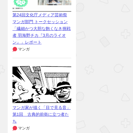
第24回文化庁メディア芸術祭
マンガ部門 トークセッション
「繊細かつ大胆な飽くなき挑戦
者 羽海野チカ『3月のライオ
ン』」レポート
マンガ
マンガ家が描く「目で見る音」
第1回 古典的前衛に立つ者た
ち
マンガ