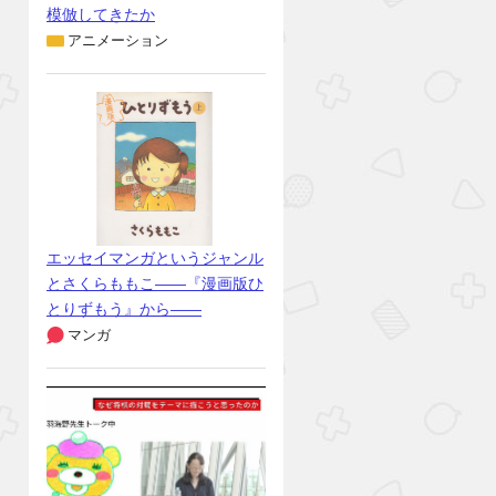
模倣してきたか
アニメーション
エッセイマンガというジャンル
とさくらももこ――『漫画版ひ
とりずもう』から――
マンガ