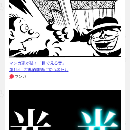
マンガ家が描く「目で見る音」
第1回 古典的前衛に立つ者たち
マンガ