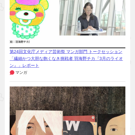
第24回文化庁メディア芸術祭 マンガ部門 トークセッション
「繊細かつ大胆な飽くなき挑戦者 羽海野チカ『3月のライオ
ン』」レポート
マンガ