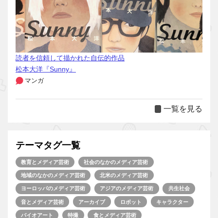
読者を信頼して描かれた自伝的作品
松本大洋『Sunny』
マンガ
一覧を見る
テーマタグ一覧
教育とメディア芸術
社会のなかのメディア芸術
地域のなかのメディア芸術
北米のメディア芸術
ヨーロッパのメディア芸術
アジアのメディア芸術
共生社会
音とメディア芸術
アーカイブ
ロボット
キャラクター
バイオアート
特撮
食とメディア芸術