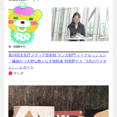
第24回文化庁メディア芸術祭 マンガ部門 トークセッション
「繊細かつ大胆な飽くなき挑戦者 羽海野チカ『3月のライオ
ン』」レポート
マンガ