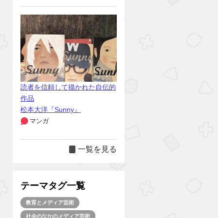
読者を信頼して描かれた自伝的
作品
松本大洋『Sunny』
マンガ
一覧を見る
テーマタグ一覧
教育とメディア芸術
社会のなかのメディア芸術