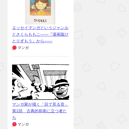
エッセイマンガというジャンル
とさくらももこ――『漫画版ひ
とりずもう』から――
マンガ
マンガ家が描く「目で見る音」
第1回 古典的前衛に立つ者た
ち
マンガ