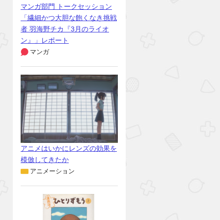
マンガ部門 トークセッション
「繊細かつ大胆な飽くなき挑戦
者 羽海野チカ『3月のライオ
ン』」レポート
マンガ
アニメはいかにレンズの効果を
模倣してきたか
アニメーション