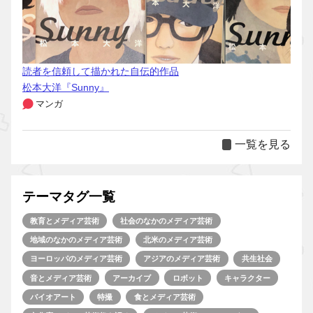
読者を信頼して描かれた自伝的作品
松本大洋『Sunny』
マンガ
一覧を見る
テーマタグ一覧
教育とメディア芸術
社会のなかのメディア芸術
地域のなかのメディア芸術
北米のメディア芸術
ヨーロッパのメディア芸術
アジアのメディア芸術
共生社会
音とメディア芸術
アーカイブ
ロボット
キャラクター
バイオアート
特撮
食とメディア芸術