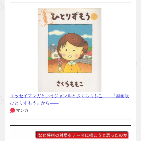
エッセイマンガというジャンルとさくらももこ――『漫画版
ひとりずもう』から――
マンガ