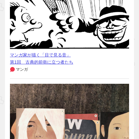
マンガ家が描く「目で見る音」
第1回 古典的前衛に立つ者たち
マンガ