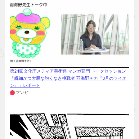
第24回文化庁メディア芸術祭 マンガ部門 トークセッション
「繊細かつ大胆な飽くなき挑戦者 羽海野チカ『3月のライオ
ン』」レポート
マンガ