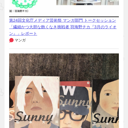
第24回文化庁メディア芸術祭 マンガ部門 トークセッション
「繊細かつ大胆な飽くなき挑戦者 羽海野チカ『3月のライオ
ン』」レポート
マンガ