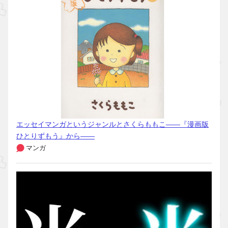
エッセイマンガというジャンルとさくらももこ――『漫画版
ひとりずもう』から――
マンガ