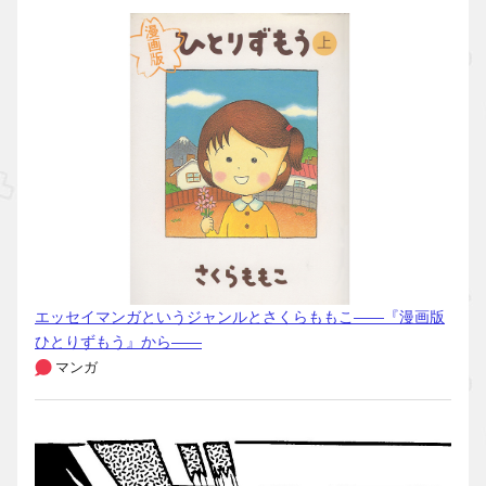
エッセイマンガというジャンルとさくらももこ――『漫画版
ひとりずもう』から――
マンガ