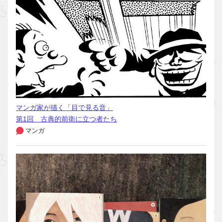
マンガ家が描く「目で見る音」
第1回 古典的前衛に立つ者たち
マンガ