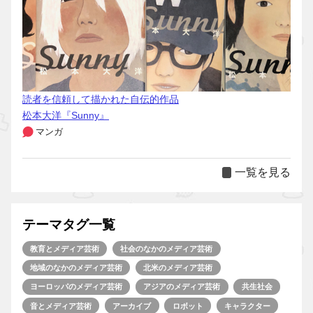
読者を信頼して描かれた自伝的作品
松本大洋『Sunny』
マンガ
一覧を見る
テーマタグ一覧
教育とメディア芸術
社会のなかのメディア芸術
地域のなかのメディア芸術
北米のメディア芸術
ヨーロッパのメディア芸術
アジアのメディア芸術
共生社会
音とメディア芸術
アーカイブ
ロボット
キャラクター