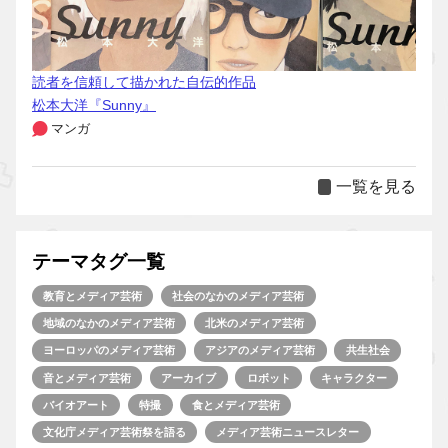
読者を信頼して描かれた自伝的作品
松本大洋『Sunny』
マンガ
一覧を見る
テーマタグ一覧
教育とメディア芸術
社会のなかのメディア芸術
地域のなかのメディア芸術
北米のメディア芸術
ヨーロッパのメディア芸術
アジアのメディア芸術
共生社会
音とメディア芸術
アーカイブ
ロボット
キャラクター
バイオアート
特撮
食とメディア芸術
文化庁メディア芸術祭を語る
メディア芸術ニュースレター