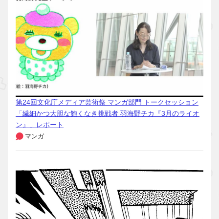
第24回文化庁メディア芸術祭 マンガ部門 トークセッション
「繊細かつ大胆な飽くなき挑戦者 羽海野チカ『3月のライオ
ン』」レポート
マンガ