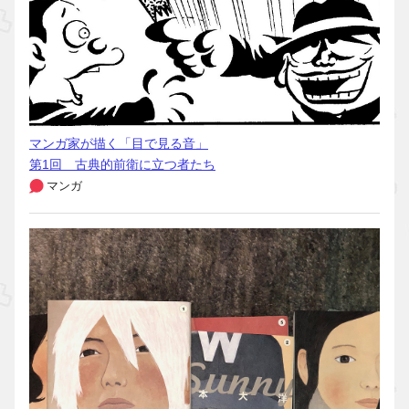
マンガ家が描く「目で見る音」
第1回 古典的前衛に立つ者たち
マンガ