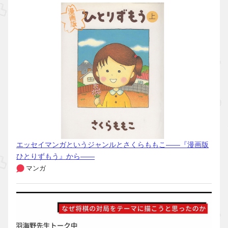
エッセイマンガというジャンルとさくらももこ――『漫画版
ひとりずもう』から――
マンガ