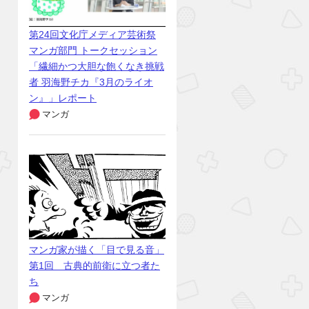
第24回文化庁メディア芸術祭
マンガ部門 トークセッション
「繊細かつ大胆な飽くなき挑戦
者 羽海野チカ『3月のライオ
ン』」レポート
マンガ
マンガ家が描く「目で見る音」
第1回 古典的前衛に立つ者た
ち
マンガ