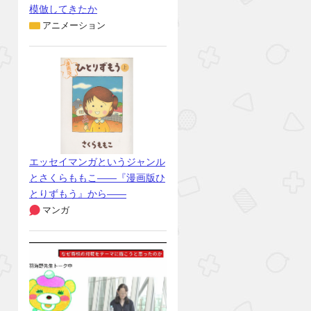
模倣してきたか
アニメーション
エッセイマンガというジャンル
とさくらももこ――『漫画版ひ
とりずもう』から――
マンガ