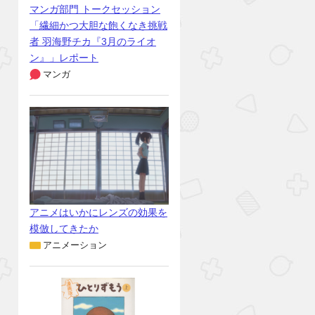
マンガ部門 トークセッション
「繊細かつ大胆な飽くなき挑戦
者 羽海野チカ『3月のライオ
ン』」レポート
マンガ
アニメはいかにレンズの効果を
模倣してきたか
アニメーション