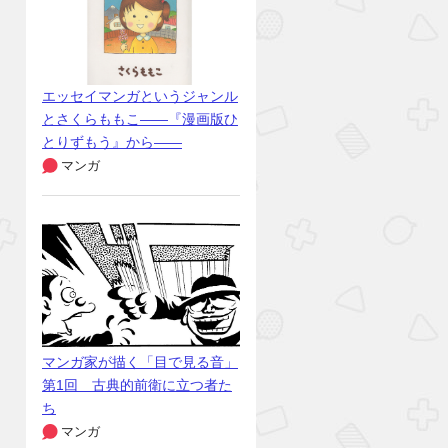
エッセイマンガというジャンル
とさくらももこ――『漫画版ひ
とりずもう』から――
マンガ
マンガ家が描く「目で見る音」
第1回 古典的前衛に立つ者た
ち
マンガ