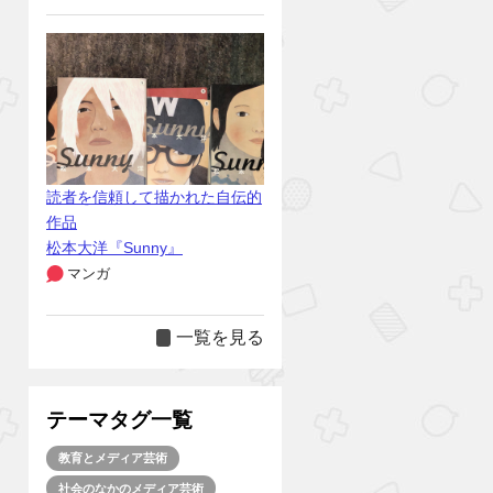
読者を信頼して描かれた自伝的
作品
松本大洋『Sunny』
マンガ
一覧を見る
テーマタグ一覧
教育とメディア芸術
社会のなかのメディア芸術